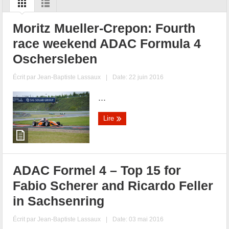
Moritz Mueller-Crepon: Fourth
race weekend ADAC Formula 4
Oschersleben
Écrit par
Jean-Baptiste Lassaux
|
Date: 22 juin 2016
...
Lire
ADAC Formel 4 – Top 15 for
Fabio Scherer and Ricardo Feller
in Sachsenring
Écrit par
Jean-Baptiste Lassaux
|
Date: 03 mai 2016