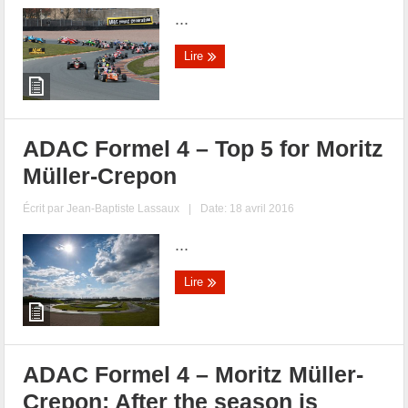
...
Lire
ADAC Formel 4 – Top 5 for Moritz
Müller-Crepon
Écrit par
Jean-Baptiste Lassaux
|
Date: 18 avril 2016
...
Lire
ADAC Formel 4 – Moritz Müller-
Crepon: After the season is