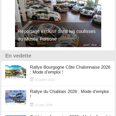
Reportage exclusif dans les coulisses
Décou
du Musée Porsche
12Cil
En vedette
Rallye Bourgogne Côte Chalonnaise 2026
: Mode d’emploi !
02 juillet 2026
Rallye du Chablais 2026 : Mode d’emploi
!
22 mai 2026