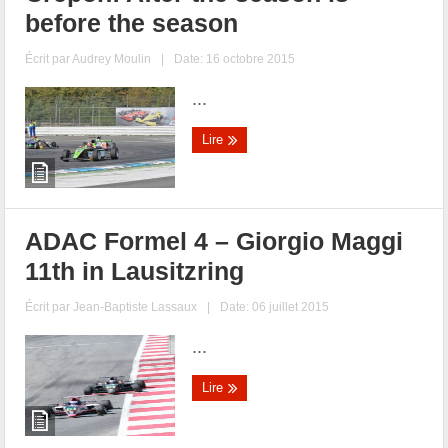
before the season
Écrit par
Audrey Moulin
|
Date: 16 octobre 2015
...
Lire
ADAC Formel 4 – Giorgio Maggi
11th in Lausitzring
Écrit par
Jean-Baptiste Lassaux
|
Date: 06 juillet 2015
...
Lire