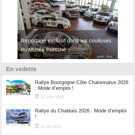
Reportage exclusif dans les coulisses
Décou
du Musée Porsche
12Cil
En vedette
Rallye Bourgogne Côte Chalonnaise 2026
: Mode d’emploi !
02 juillet 2026
Rallye du Chablais 2026 : Mode d’emploi
!
22 mai 2026