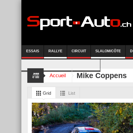
ESSAIS
RALLYE
CIRCUIT
SLALOM/CÔTE
D
COURSE DE CÔTE AYENT-ANZERE 2026
Mike Coppens
Accueil
Grid
List