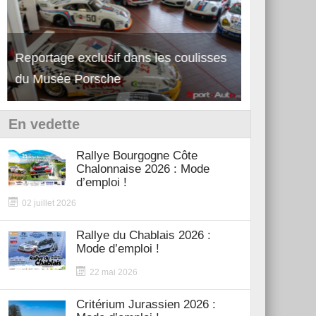
Reportage exclusif dans les coulisses
Découverte 
du Musée Porsche
12Cilindri 
En vedette
Rallye Bourgogne Côte
Chalonnaise 2026 : Mode
d’emploi !
02 juillet 2026
Rallye du Chablais 2026 :
Mode d’emploi !
22 mai 2026
Critérium Jurassien 2026 :