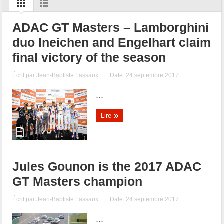
ADAC GT Masters – Lamborghini
duo Ineichen and Engelhart claim
final victory of the season
Écrit par
Jean-Baptiste Lassaux
|
Date: 24 septembre 2017
...
Lire
Jules Gounon is the 2017 ADAC
GT Masters champion
Écrit par
Jean-Baptiste Lassaux
|
Date: 24 septembre 2017
...