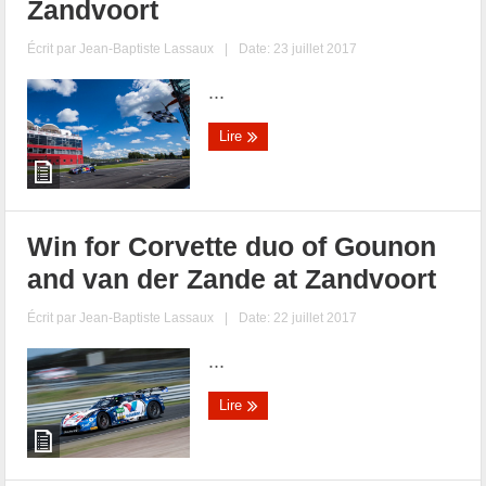
Zandvoort
Écrit par
Jean-Baptiste Lassaux
|
Date: 23 juillet 2017
...
Lire
Win for Corvette duo of Gounon
and van der Zande at Zandvoort
Écrit par
Jean-Baptiste Lassaux
|
Date: 22 juillet 2017
...
Lire