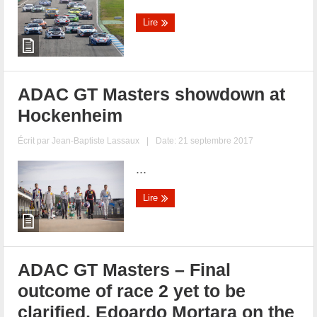
Lire
ADAC GT Masters showdown at
Hockenheim
Écrit par
Jean-Baptiste Lassaux
|
Date: 21 septembre 2017
...
Lire
ADAC GT Masters – Final
outcome of race 2 yet to be
clarified, Edoardo Mortara on the