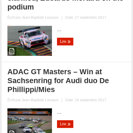
podium
Écrit par
Jean-Baptiste Lassaux
|
Date: 17 septembre 2017
...
Lire
ADAC GT Masters – Win at
Sachsenring for Audi duo De
Phillippi/Mies
Écrit par
Jean-Baptiste Lassaux
|
Date: 16 septembre 2017
...
Lire