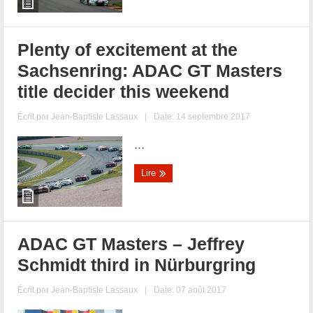
Plenty of excitement at the
Sachsenring: ADAC GT Masters
title decider this weekend
Écrit par
Jean-Baptiste Lassaux
|
Date: 14 septembre 2017
...
Lire
ADAC GT Masters – Jeffrey
Schmidt third in Nürburgring
Écrit par
Jean-Baptiste Lassaux
|
Date: 07 août 2017