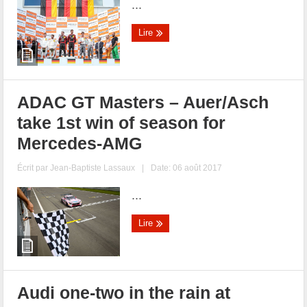
...
Lire
ADAC GT Masters – Auer/Asch
take 1st win of season for
Mercedes-AMG
Écrit par
Jean-Baptiste Lassaux
|
Date: 06 août 2017
...
Lire
Audi one-two in the rain at