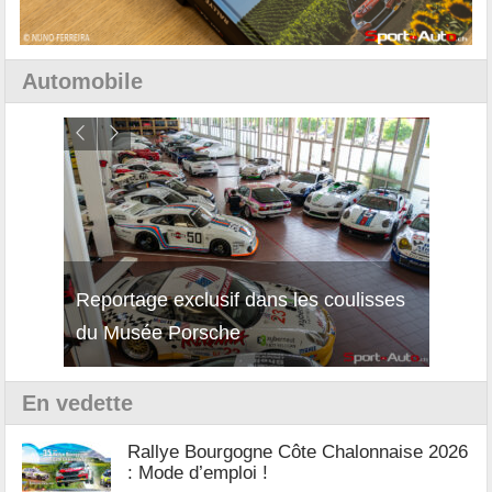
Automobile
Reportage exclusif dans les coulisses
Décou
du Musée Porsche
12Cil
En vedette
Rallye Bourgogne Côte Chalonnaise 2026
: Mode d’emploi !