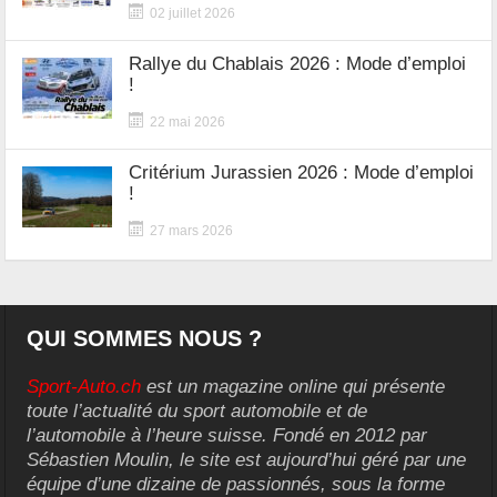
02 juillet 2026
Rallye du Chablais 2026 : Mode d’emploi
!
22 mai 2026
Critérium Jurassien 2026 : Mode d’emploi
!
27 mars 2026
QUI SOMMES NOUS ?
Sport-Auto.ch
est un magazine online qui présente
toute l’actualité du sport automobile et de
l’automobile à l’heure suisse. Fondé en 2012 par
Sébastien Moulin, le site est aujourd’hui géré par une
équipe d’une dizaine de passionnés, sous la forme