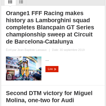
Orange1 FFF Racing makes
history as Lamborghini squad
completes Blancpain GT Series
championship sweep at Circuit
de Barcelona-Catalunya
Écrit par
Jean-Baptiste Lassaux
|
Date: 30 septembre 2019
...
Lire
Second DTM victory for Miguel
Molina, one-two for Audi