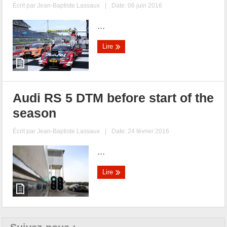
Écrit par
Jean-Baptiste Lassaux
|
Date: 06 juin 2016
...
Lire
Audi RS 5 DTM before start of the
season
Écrit par
Jean-Baptiste Lassaux
|
Date: 24 février 2016
...
Lire