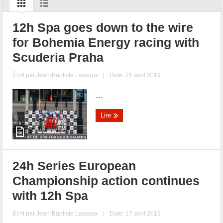
12h Spa goes down to the wire
for Bohemia Energy racing with
Scuderia Praha
Écrit par
Jean-Baptiste Lassaux
|
Date: 21 avril 2019
...
Lire
24h Series European
Championship action continues
with 12h Spa
Écrit par
Jean-Baptiste Lassaux
|
Date: 17 avril 2019