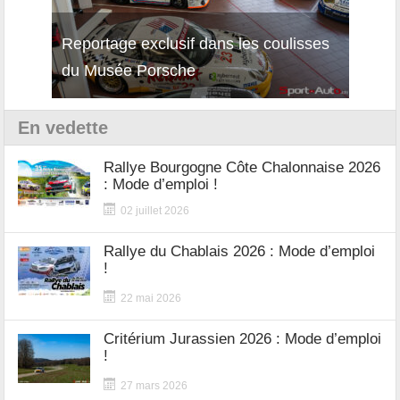
Reportage exclusif dans les coulisses
Découverte de la nouvelle Ferrari
Essai
du Musée Porsche
12Cilindri Manuale
Shift
En vedette
Rallye Bourgogne Côte Chalonnaise 2026
: Mode d’emploi !
02 juillet 2026
Rallye du Chablais 2026 : Mode d’emploi
!
22 mai 2026
Critérium Jurassien 2026 : Mode d’emploi
!
27 mars 2026