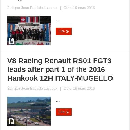
Écrit par
Jean-Baptiste Lassaux
|
Date: 19 mars 2016
...
Lire
V8 Racing Renault RS01 FGT3
leads after part 1 of the 2016
Hankook 12H ITALY-MUGELLO
Écrit par
Jean-Baptiste Lassaux
|
Date: 19 mars 2016
...
Lire