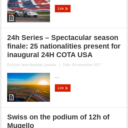
Lire
24h Series – Spectacular season
finale: 25 nationalities present for
inaugural 24H COTA USA
Écrit par
Jean-Baptiste Lassaux
|
Date: 09 novembre 2017
...
Lire
Swiss on the podium of 12h of
Mugello