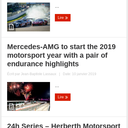
...
Lire
Mercedes-AMG to start the 2019
motorsport year with a pair of
endurance highlights
Écrit par
Jean-Baptiste Lassaux
|
Date: 10 janvier 2019
...
Lire
24h Series – Herberth Motorsport