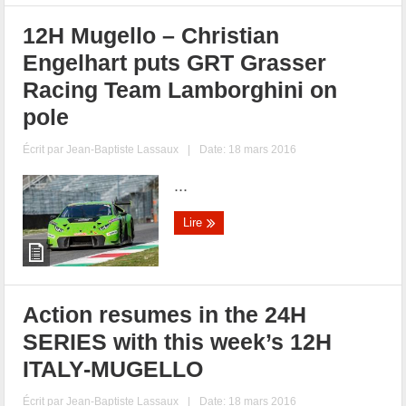
12H Mugello – Christian
Engelhart puts GRT Grasser
Racing Team Lamborghini on
pole
Écrit par
Jean-Baptiste Lassaux
|
Date: 18 mars 2016
...
Lire
Action resumes in the 24H
SERIES with this week’s 12H
ITALY-MUGELLO
Écrit par
Jean-Baptiste Lassaux
|
Date: 18 mars 2016