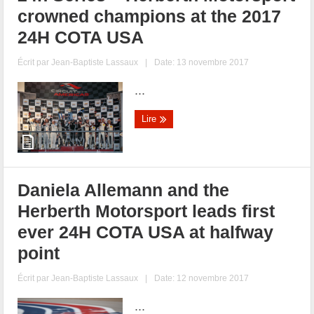
crowned champions at the 2017
24H COTA USA
Écrit par
Jean-Baptiste Lassaux
|
Date: 13 novembre 2017
...
Lire
Daniela Allemann and the
Herberth Motorsport leads first
ever 24H COTA USA at halfway
point
Écrit par
Jean-Baptiste Lassaux
|
Date: 12 novembre 2017
...