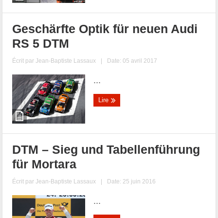
Geschärfte Optik für neuen Audi
RS 5 DTM
Écrit par
Jean-Baptiste Lassaux
|
Date: 05 avril 2017
...
Lire
DTM – Sieg und Tabellenführung
für Mortara
Écrit par
Jean-Baptiste Lassaux
|
Date: 25 juin 2016
...