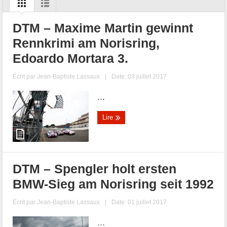
DTM – Maxime Martin gewinnt
Rennkrimi am Norisring,
Edoardo Mortara 3.
Écrit par
Jean-Baptiste Lassaux
|
Date: 03 juillet 2017
...
Lire
DTM – Spengler holt ersten
BMW-Sieg am Norisring seit 1992
Écrit par
Jean-Baptiste Lassaux
|
Date: 01 juillet 2017
...