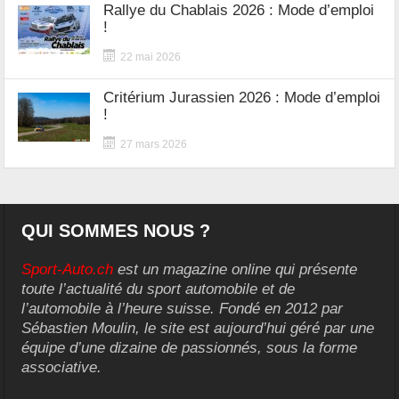
Rallye du Chablais 2026 : Mode d’emploi
!
22 mai 2026
Critérium Jurassien 2026 : Mode d’emploi
!
27 mars 2026
QUI SOMMES NOUS ?
Sport-Auto.ch
est un magazine online qui présente
toute l’actualité du sport automobile et de
l’automobile à l’heure suisse. Fondé en 2012 par
Sébastien Moulin, le site est aujourd’hui géré par une
équipe d’une dizaine de passionnés, sous la forme
associative.