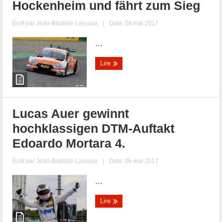
Hockenheim und fährt zum Sieg
Écrit par
Jean-Baptiste Lassaux
|
Date: 08 mai 2017
...
Lire
Lucas Auer gewinnt
hochklassigen DTM-Auftakt
Edoardo Mortara 4.
Écrit par
Jean-Baptiste Lassaux
|
Date: 06 mai 2017
...
Lire