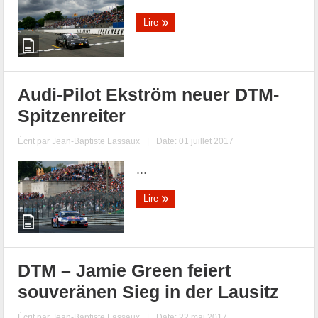
Lire
Audi-Pilot Ekström neuer DTM-
Spitzenreiter
Écrit par
Jean-Baptiste Lassaux
|
Date: 01 juillet 2017
...
Lire
DTM – Jamie Green feiert
souveränen Sieg in der Lausitz
Écrit par
Jean-Baptiste Lassaux
|
Date: 22 mai 2017