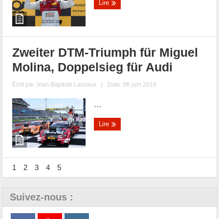
Lire
Zweiter DTM-Triumph für Miguel
Molina, Doppelsieg für Audi
Écrit par
Jean-Baptiste Lassaux
|
Date: 06 juin 2016
...
Lire
1
2
3
4
5
Suivez-nous :