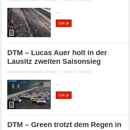
...
Lire
DTM – Lucas Auer holt in der
Lausitz zweiten Saisonsieg
Écrit par
Jean-Baptiste Lassaux
|
Date: 21 mai 2017
...
Lire
DTM – Green trotzt dem Regen in