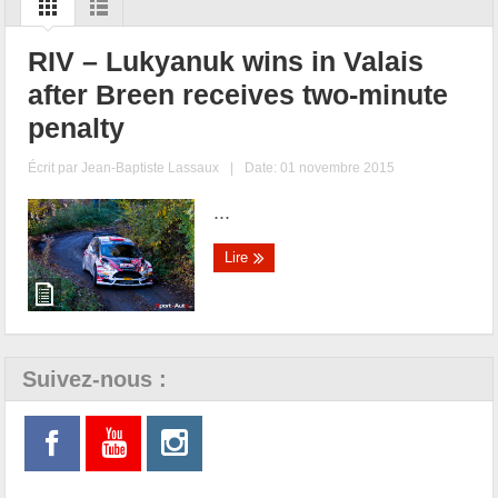
RIV – Lukyanuk wins in Valais
after Breen receives two-minute
penalty
Écrit par
Jean-Baptiste Lassaux
|
Date: 01 novembre 2015
...
Lire
Suivez-nous :