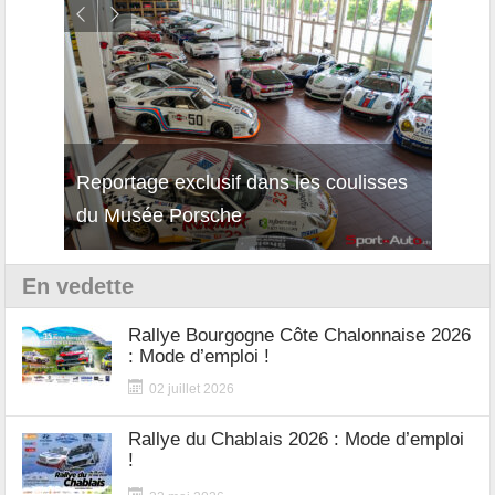
Reportage exclusif dans les coulisses
Décou
du Musée Porsche
12Cil
En vedette
Rallye Bourgogne Côte Chalonnaise 2026
: Mode d’emploi !
02 juillet 2026
Rallye du Chablais 2026 : Mode d’emploi
!