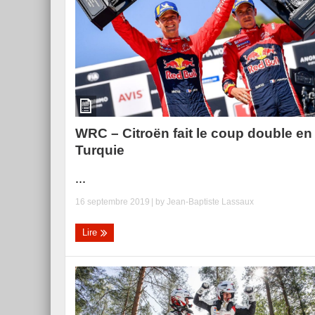
Essai – Morgan Supersp
WRC – Citroën fait le coup double en
Turquie
...
16 septembre 2019
| by
Jean-Baptiste Lassaux
Lire