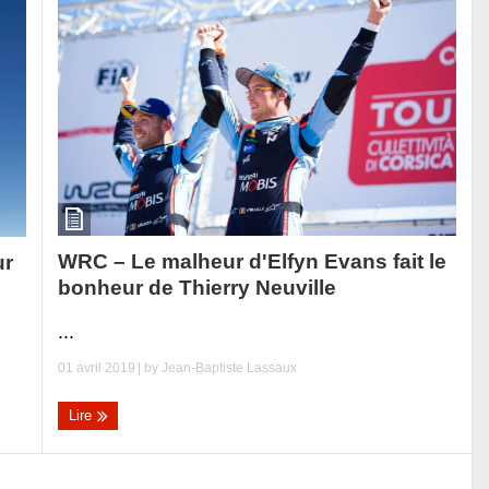
WRC – Le malheur d'Elfyn Evans fait le
ur
bonheur de Thierry Neuville
...
01 avril 2019
| by
Jean-Baptiste Lassaux
Lire