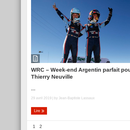
WRC – Week-end Argentin parfait po
Thierry Neuville
...
29 avril 2019
| by
Jean-Baptiste Lassaux
Lire
1
2