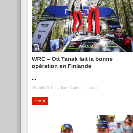
WRC – Ott Tanak fait la bonne
opération en Finlande
...
05 août 2019
| by
Jean-Baptiste Lassaux
Lire