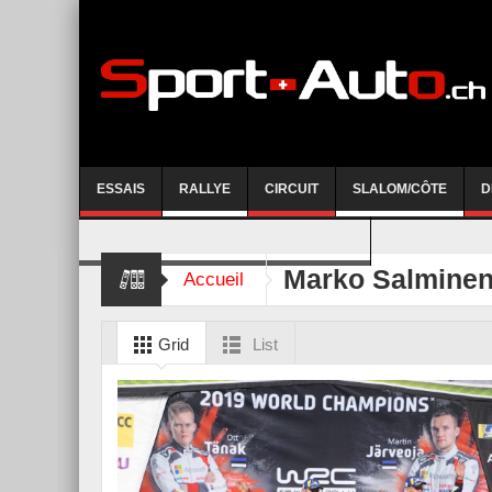
ESSAIS
RALLYE
CIRCUIT
SLALOM/CÔTE
D
COURSE DE CÔTE AYENT-ANZERE 2026
Marko Salmine
Accueil
Grid
List