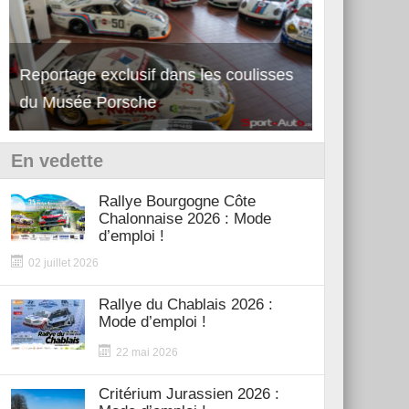
Reportage exclusif dans les coulisses
Découverte de la nouvelle Ferrari
Essai – Po
du Musée Porsche
12Cilindri Manuale
Shift
En vedette
Rallye Bourgogne Côte
Chalonnaise 2026 : Mode
d’emploi !
02 juillet 2026
Rallye du Chablais 2026 :
Mode d’emploi !
22 mai 2026
Critérium Jurassien 2026 :