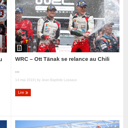
WRC – Ott Tänak se relance au Chili
u
...
14 mai 2019
| by
Jean-Baptiste Lassaux
Lire