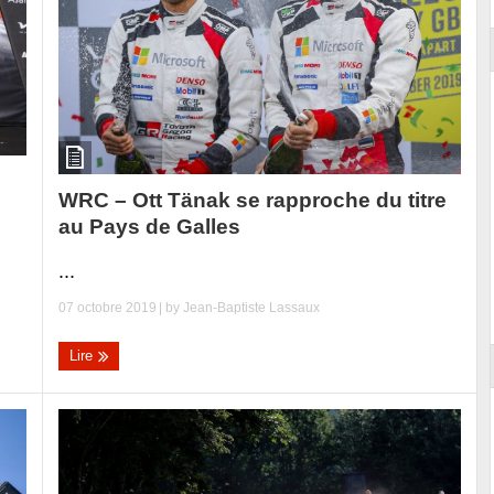
WRC – Ott Tänak se rapproche du titre
au Pays de Galles
...
07 octobre 2019
| by
Jean-Baptiste Lassaux
Lire