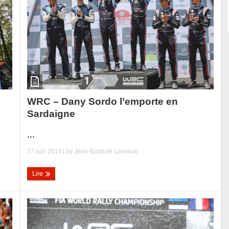
WRC – Dany Sordo l’emporte en
Sardaigne
...
17 juin 2019
| by
Jean-Baptiste Lassaux
Lire