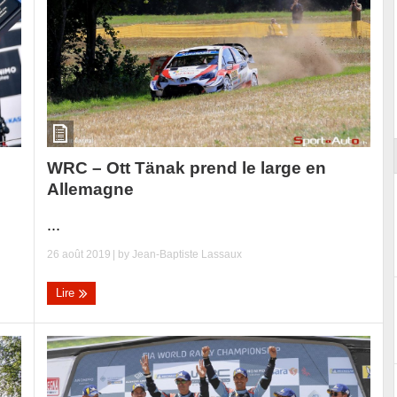
ort
WRC – Ott Tänak prend le large en
Allemagne
...
26 août 2019
| by
Jean-Baptiste Lassaux
Lire