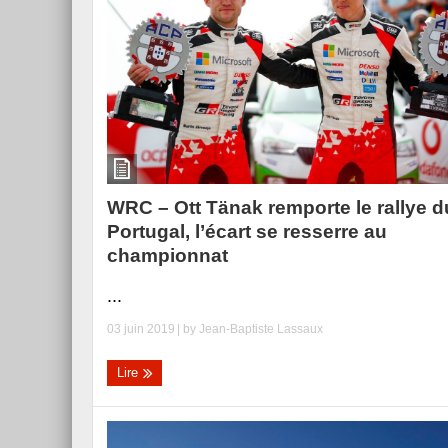
WRC – Ott Tänak remporte le rallye d
Portugal, l’écart se resserre au
championnat
...
03 juin 2019
| by
Jean-Baptiste Lassaux
Lire