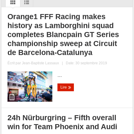
Orange1 FFF Racing makes
history as Lamborghini squad
completes Blancpain GT Series
championship sweep at Circuit
de Barcelona-Catalunya
Écrit par
Jean-Baptiste Lassaux
|
Date: 30 septembre 2019
...
Lire
24h Nürburgring – Fifth overall
win for Team Phoenix and Audi