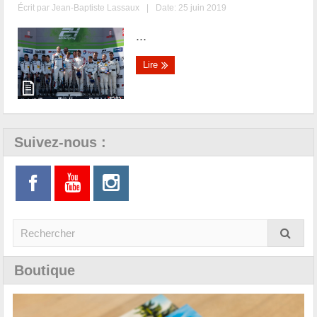
Écrit par
Jean-Baptiste Lassaux
|
Date: 25 juin 2019
...
Lire
Suivez-nous :
Boutique