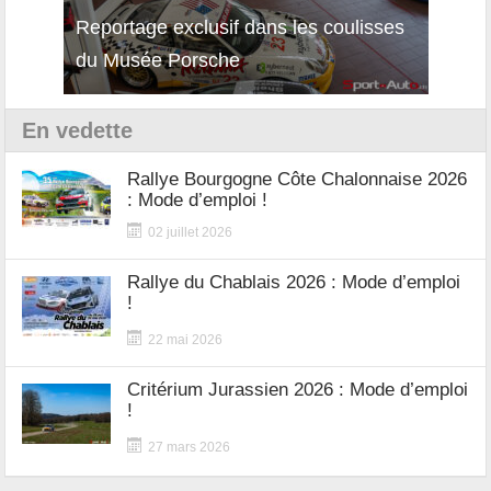
Reportage exclusif dans les coulisses
Décou
du Musée Porsche
12Cil
En vedette
Rallye Bourgogne Côte Chalonnaise 2026
: Mode d’emploi !
02 juillet 2026
Rallye du Chablais 2026 : Mode d’emploi
!
22 mai 2026
Critérium Jurassien 2026 : Mode d’emploi
!
27 mars 2026