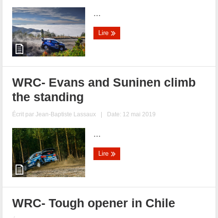
...
Lire
WRC- Evans and Suninen climb
the standing
Écrit par
Jean-Baptiste Lassaux
|
Date: 12 mai 2019
...
Lire
WRC- Tough opener in Chile