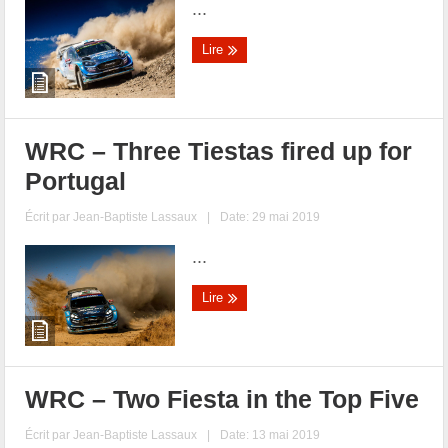
...
Lire
WRC – Three Tiestas fired up for
Portugal
Écrit par
Jean-Baptiste Lassaux
|
Date: 29 mai 2019
...
Lire
WRC – Two Fiesta in the Top Five
Écrit par
Jean-Baptiste Lassaux
|
Date: 13 mai 2019