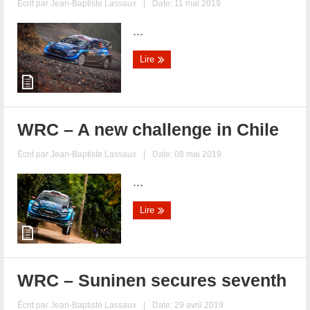
Écrit par
Jean-Baptiste Lassaux
|
Date: 11 mai 2019
...
Lire
WRC – A new challenge in Chile
Écrit par
Jean-Baptiste Lassaux
|
Date: 08 mai 2019
...
Lire
WRC – Suninen secures seventh
Écrit par
Jean-Baptiste Lassaux
|
Date: 29 avril 2019