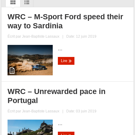
WRC – M-Sport Ford speed their
way to Sardinia
Écrit par
Jean-Baptiste Lassaux
|
Date: 12 juin 2019
...
Lire
WRC – Unrewarded pace in
Portugal
Écrit par
Jean-Baptiste Lassaux
|
Date: 03 juin 2019
...