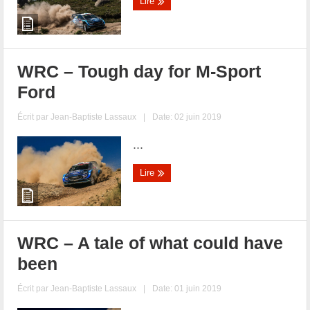
Lire
WRC – Tough day for M-Sport
Ford
Écrit par
Jean-Baptiste Lassaux
|
Date: 02 juin 2019
...
Lire
WRC – A tale of what could have
been
Écrit par
Jean-Baptiste Lassaux
|
Date: 01 juin 2019