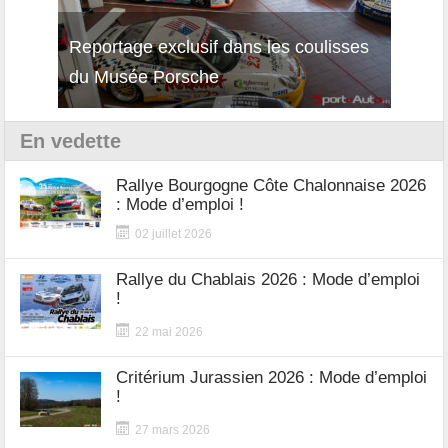
Reportage exclusif dans les coulisses
Décou
du Musée Porsche
12Cil
En vedette
Rallye Bourgogne Côte Chalonnaise 2026
: Mode d’emploi !
02 juillet 2026
Rallye du Chablais 2026 : Mode d’emploi
!
22 mai 2026
Critérium Jurassien 2026 : Mode d’emploi
!
27 mars 2026