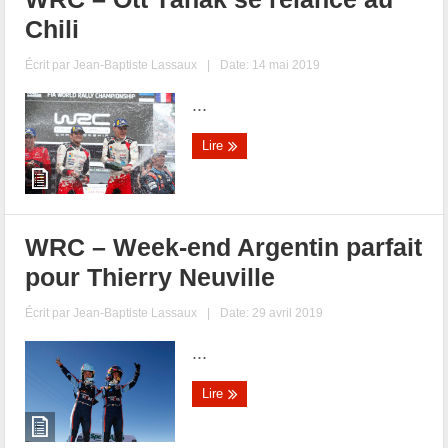
Chili
Écrit par
Jean-Baptiste Lassaux
|
Date: 14 mai 2019
...
Lire
WRC – Week-end Argentin parfait
pour Thierry Neuville
Écrit par
Jean-Baptiste Lassaux
|
Date: 29 avril 2019
...
Lire