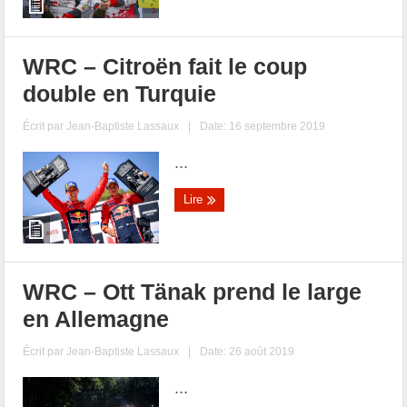
WRC – Citroën fait le coup
double en Turquie
Écrit par
Jean-Baptiste Lassaux
|
Date: 16 septembre 2019
...
Lire
WRC – Ott Tänak prend le large
en Allemagne
Écrit par
Jean-Baptiste Lassaux
|
Date: 26 août 2019
...