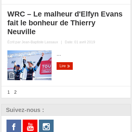
WRC – Le malheur d'Elfyn Evans
fait le bonheur de Thierry
Neuville
Écrit par
Jean-Baptiste Lassaux
|
Date: 01 avril 2019
...
Lire
1
2
Suivez-nous :