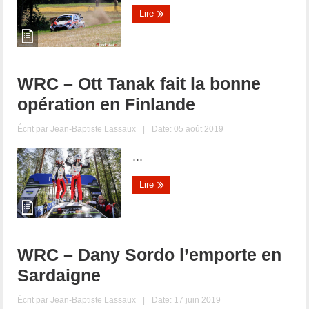
Lire
WRC – Ott Tanak fait la bonne
opération en Finlande
Écrit par
Jean-Baptiste Lassaux
|
Date: 05 août 2019
...
Lire
WRC – Dany Sordo l’emporte en
Sardaigne
Écrit par
Jean-Baptiste Lassaux
|
Date: 17 juin 2019