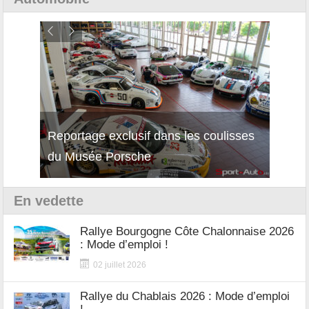
Reportage exclusif dans les coulisses
Décou
du Musée Porsche
12Cil
En vedette
Rallye Bourgogne Côte Chalonnaise 2026
: Mode d’emploi !
02 juillet 2026
Rallye du Chablais 2026 : Mode d’emploi