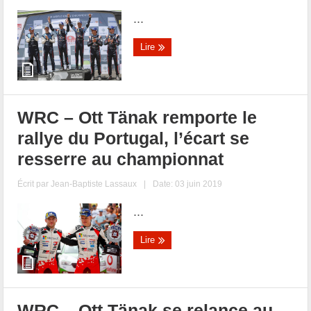
...
Lire
WRC – Ott Tänak remporte le
rallye du Portugal, l’écart se
resserre au championnat
Écrit par
Jean-Baptiste Lassaux
|
Date: 03 juin 2019
...
Lire
WRC – Ott Tänak se relance au