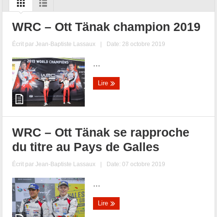
WRC – Ott Tänak champion 2019
Écrit par
Jean-Baptiste Lassaux
|
Date: 28 octobre 2019
...
Lire
WRC – Ott Tänak se rapproche
du titre au Pays de Galles
Écrit par
Jean-Baptiste Lassaux
|
Date: 07 octobre 2019
...
Lire