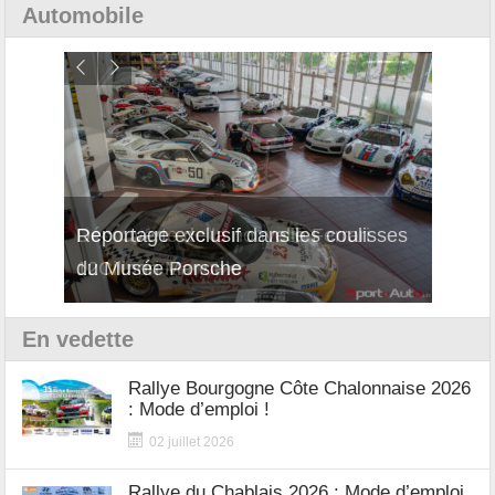
Automobile
Reportage exclusif dans les coulisses
Découverte de la nouvelle Ferrari
Essai
du Musée Porsche
12Cilindri Manuale
Shift
En vedette
Rallye Bourgogne Côte Chalonnaise 2026
: Mode d’emploi !
02 juillet 2026
Rallye du Chablais 2026 : Mode d’emploi