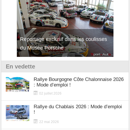
Reportage exclusif dans les coulisses
Découverte de la nouvelle Ferrari
Essai
du Musée Porsche
12Cilindri Manuale
Shift
En vedette
Rallye Bourgogne Côte Chalonnaise 2026
: Mode d’emploi !
02 juillet 2026
Rallye du Chablais 2026 : Mode d’emploi
!
22 mai 2026