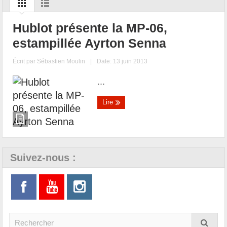
Hublot présente la MP-06,
estampillée Ayrton Senna
Écrit par
Sébastien Moulin
|
Date: 13 juin 2013
...
Lire
Suivez-nous :