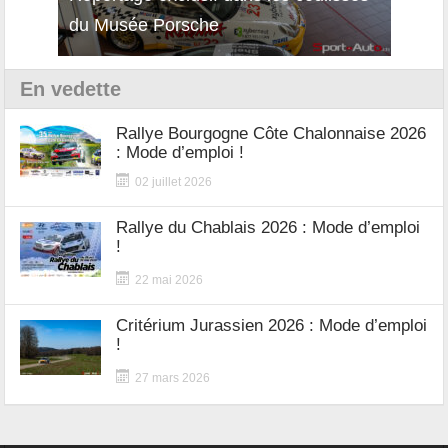
du Musée Porsche
12Cil
En vedette
Rallye Bourgogne Côte Chalonnaise 2026
: Mode d’emploi !
02 juillet 2026
Rallye du Chablais 2026 : Mode d’emploi
!
22 mai 2026
Critérium Jurassien 2026 : Mode d’emploi
!
27 mars 2026