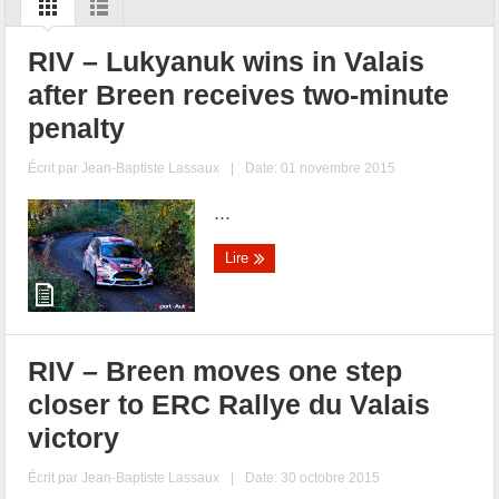
RIV – Lukyanuk wins in Valais
after Breen receives two-minute
penalty
Écrit par
Jean-Baptiste Lassaux
|
Date: 01 novembre 2015
...
Lire
RIV – Breen moves one step
closer to ERC Rallye du Valais
victory
Écrit par
Jean-Baptiste Lassaux
|
Date: 30 octobre 2015