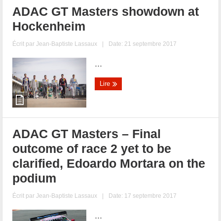
ADAC GT Masters showdown at
Hockenheim
Écrit par
Jean-Baptiste Lassaux
|
Date: 21 septembre 2017
...
Lire
ADAC GT Masters – Final
outcome of race 2 yet to be
clarified, Edoardo Mortara on the
podium
Écrit par
Jean-Baptiste Lassaux
|
Date: 17 septembre 2017
...