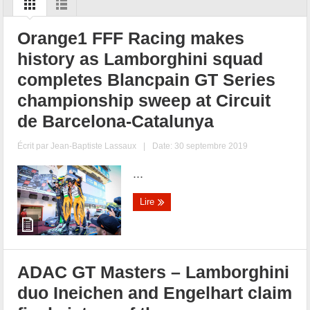
Orange1 FFF Racing makes
history as Lamborghini squad
completes Blancpain GT Series
championship sweep at Circuit
de Barcelona-Catalunya
Écrit par
Jean-Baptiste Lassaux
|
Date: 30 septembre 2019
...
Lire
ADAC GT Masters – Lamborghini
duo Ineichen and Engelhart claim