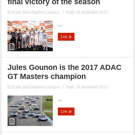
final victory of the season
Écrit par
Jean-Baptiste Lassaux
|
Date: 24 septembre 2017
...
Lire
Jules Gounon is the 2017 ADAC
GT Masters champion
Écrit par
Jean-Baptiste Lassaux
|
Date: 24 septembre 2017
...
Lire