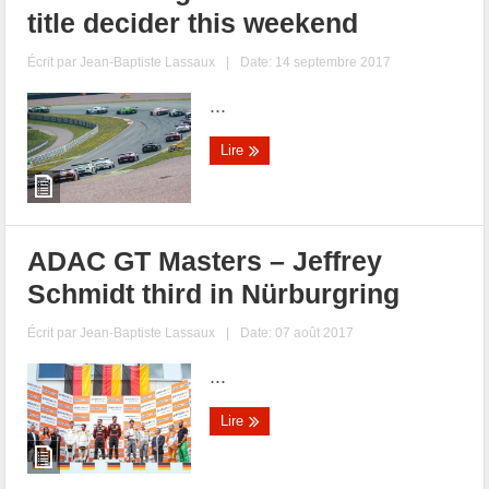
title decider this weekend
Écrit par
Jean-Baptiste Lassaux
|
Date: 14 septembre 2017
...
Lire
ADAC GT Masters – Jeffrey
Schmidt third in Nürburgring
Écrit par
Jean-Baptiste Lassaux
|
Date: 07 août 2017
...
Lire