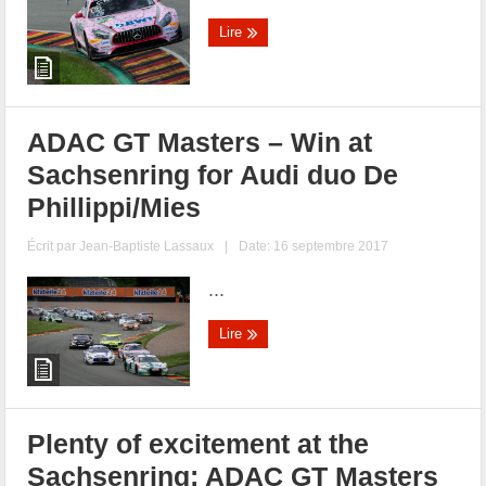
Lire
ADAC GT Masters – Win at
Sachsenring for Audi duo De
Phillippi/Mies
Écrit par
Jean-Baptiste Lassaux
|
Date: 16 septembre 2017
...
Lire
Plenty of excitement at the
Sachsenring: ADAC GT Masters