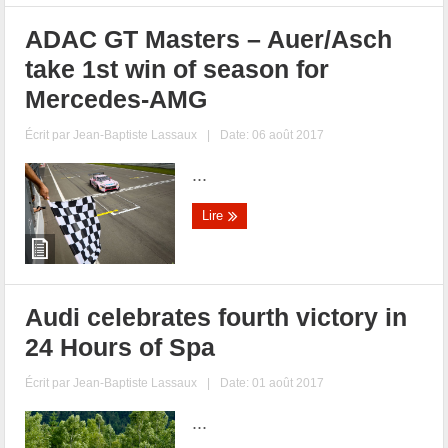
ADAC GT Masters – Auer/Asch
take 1st win of season for
Mercedes-AMG
Écrit par
Jean-Baptiste Lassaux
|
Date: 06 août 2017
...
Lire
Audi celebrates fourth victory in
24 Hours of Spa
Écrit par
Jean-Baptiste Lassaux
|
Date: 01 août 2017
...