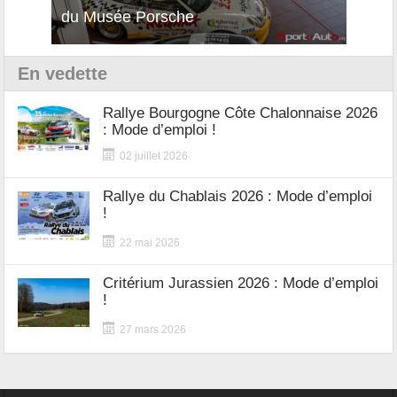
du Musée Porsche
12Cilindri Manuale
Shift
En vedette
Rallye Bourgogne Côte Chalonnaise 2026
: Mode d’emploi !
02 juillet 2026
Rallye du Chablais 2026 : Mode d’emploi
!
22 mai 2026
Critérium Jurassien 2026 : Mode d’emploi
!
27 mars 2026