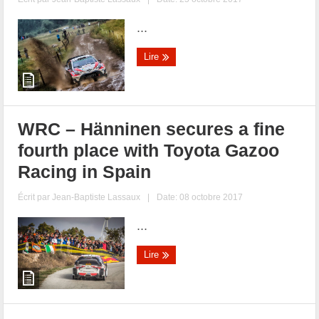
...
Lire
WRC – Hänninen secures a fine
fourth place with Toyota Gazoo
Racing in Spain
Écrit par
Jean-Baptiste Lassaux
|
Date: 08 octobre 2017
...
Lire