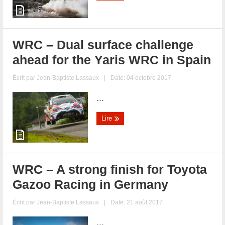
WRC – Dual surface challenge
ahead for the Yaris WRC in Spain
Écrit par
Jean-Baptiste Lassaux
|
Date: 04 octobre 2017
...
Lire
WRC – A strong finish for Toyota
Gazoo Racing in Germany
Écrit par
Jean-Baptiste Lassaux
|
Date: 21 août 2017
...