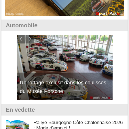
Automobile
Reportage exclusif dans les coulisses
Découverte de la nouvelle Ferrari
Essai
du Musée Porsche
12Cilindri Manuale
Shift
En vedette
Rallye Bourgogne Côte Chalonnaise 2026
: Mode d’emploi !