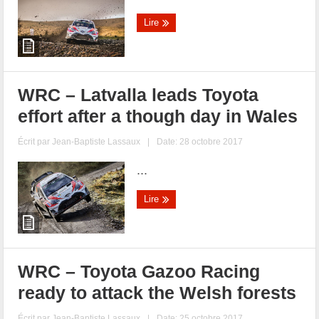
Lire
WRC – Latvalla leads Toyota
effort after a though day in Wales
Écrit par
Jean-Baptiste Lassaux
|
Date: 28 octobre 2017
...
Lire
WRC – Toyota Gazoo Racing
ready to attack the Welsh forests
Écrit par
Jean-Baptiste Lassaux
|
Date: 25 octobre 2017