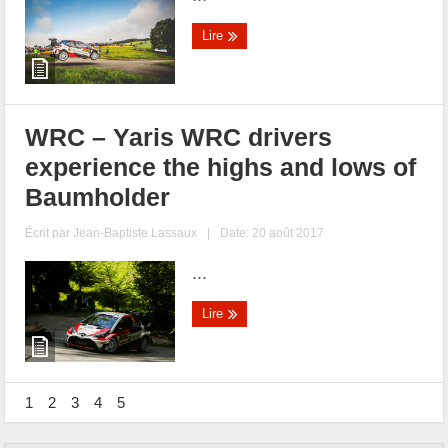
Lire
WRC – Yaris WRC drivers
experience the highs and lows of
Baumholder
Écrit par
Jean-Baptiste Lassaux
|
Date: 20 août 2017
...
Lire
1
2
3
4
5