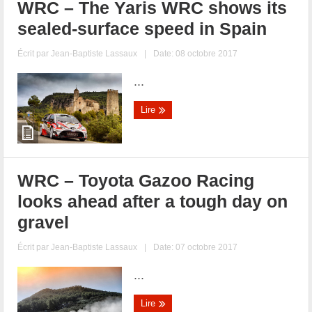
WRC – The Yaris WRC shows its
sealed-surface speed in Spain
Écrit par
Jean-Baptiste Lassaux
|
Date: 08 octobre 2017
...
Lire
WRC – Toyota Gazoo Racing
looks ahead after a tough day on
gravel
Écrit par
Jean-Baptiste Lassaux
|
Date: 07 octobre 2017
...
Lire