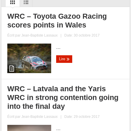
WRC – Toyota Gazoo Racing
scores points in Wales
Écrit par
Jean-Baptiste Lassaux
|
Date: 30 octobre 2017
...
Lire
WRC – Latvala and the Yaris
WRC in strong contention going
into the final day
Écrit par
Jean-Baptiste Lassaux
|
Date: 29 octobre 2017
...