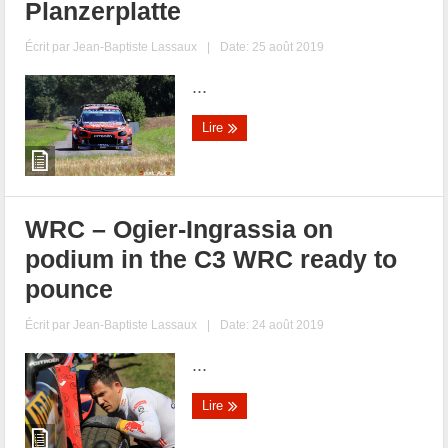
Planzerplatte
Écrit par
Jean-Baptiste Lassaux
|
Date: 25 août 2019
...
Lire
WRC – Ogier-Ingrassia on
podium in the C3 WRC ready to
pounce
Écrit par
Jean-Baptiste Lassaux
|
Date: 24 août 2019
...
Lire