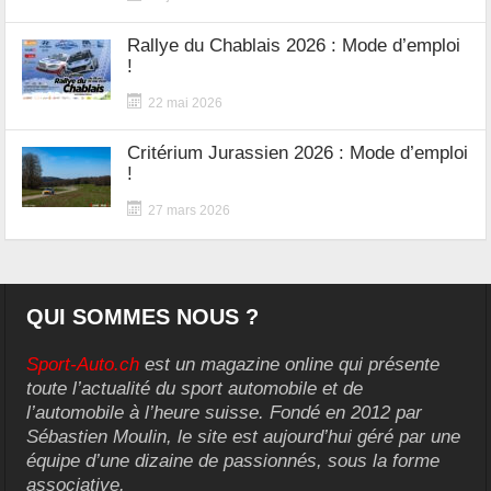
Rallye du Chablais 2026 : Mode d’emploi
!
22 mai 2026
Critérium Jurassien 2026 : Mode d’emploi
!
27 mars 2026
QUI SOMMES NOUS ?
Sport-Auto.ch
est un magazine online qui présente
toute l’actualité du sport automobile et de
l’automobile à l’heure suisse. Fondé en 2012 par
Sébastien Moulin, le site est aujourd’hui géré par une
équipe d’une dizaine de passionnés, sous la forme
associative.