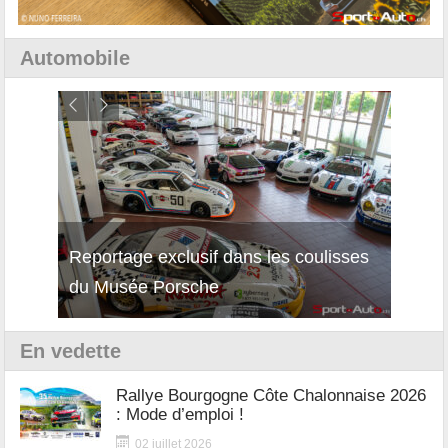
Automobile
Reportage exclusif dans les coulisses
Décou
du Musée Porsche
12Cil
En vedette
Rallye Bourgogne Côte Chalonnaise 2026
: Mode d’emploi !
02 juillet 2026