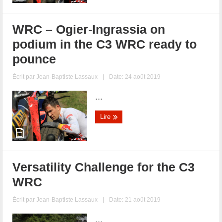
WRC – Ogier-Ingrassia on
podium in the C3 WRC ready to
pounce
Écrit par
Jean-Baptiste Lassaux
|
Date: 24 août 2019
...
Lire
Versatility Challenge for the C3
WRC
Écrit par
Jean-Baptiste Lassaux
|
Date: 21 août 2019
...