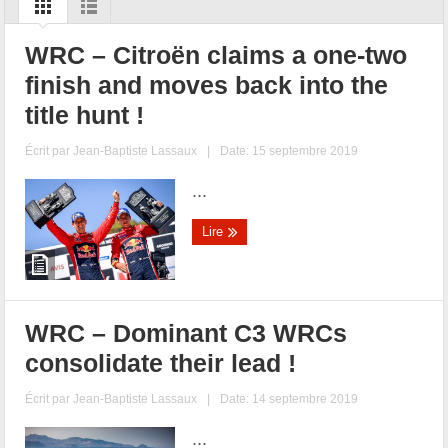
WRC – Citroën claims a one-two
finish and moves back into the
title hunt !
Écrit par
Jean-Baptiste Lassaux
|
Date: 15 septembre 2019
...
Lire
WRC – Dominant C3 WRCs
consolidate their lead !
Écrit par
Jean-Baptiste Lassaux
|
Date: 14 septembre 2019
...