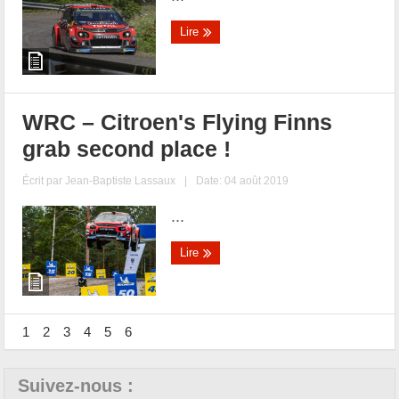
Lire
WRC – Citroen's Flying Finns
grab second place !
Écrit par
Jean-Baptiste Lassaux
|
Date: 04 août 2019
...
Lire
1
2
3
4
5
6
Suivez-nous :