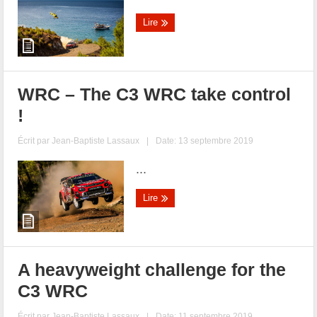
Lire
WRC – The C3 WRC take control
!
Écrit par
Jean-Baptiste Lassaux
|
Date: 13 septembre 2019
...
Lire
A heavyweight challenge for the
C3 WRC
Écrit par
Jean-Baptiste Lassaux
|
Date: 11 septembre 2019