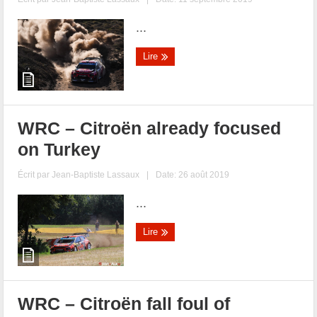
...
Lire
WRC – Citroën already focused
on Turkey
Écrit par
Jean-Baptiste Lassaux
|
Date: 26 août 2019
...
Lire
WRC – Citroën fall foul of