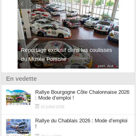
Reportage exclusif dans les coulisses
Décou
du Musée Porsche
12Cil
En vedette
Rallye Bourgogne Côte Chalonnaise 2026
: Mode d’emploi !
02 juillet 2026
Rallye du Chablais 2026 : Mode d’emploi
!