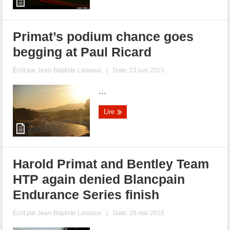
Primat’s podium chance goes
begging at Paul Ricard
Écrit par
Jean-Baptiste Lassaux
|
Date: 23 juin 2015
...
Lire
Harold Primat and Bentley Team
HTP again denied Blancpain
Endurance Series finish
Écrit par
Jean-Baptiste Lassaux
|
Date: 26 mai 2015