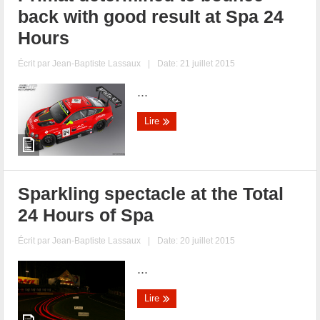
back with good result at Spa 24
Hours
Écrit par
Jean-Baptiste Lassaux
|
Date: 21 juillet 2015
...
Lire
Sparkling spectacle at the Total
24 Hours of Spa
Écrit par
Jean-Baptiste Lassaux
|
Date: 20 juillet 2015
...
Lire