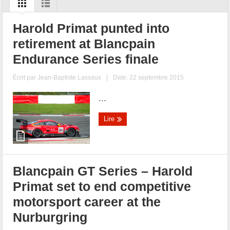
Harold Primat punted into
retirement at Blancpain
Endurance Series finale
Écrit par
Jean-Baptiste Lassaux
|
Date: 22 septembre 2015
...
Lire
Blancpain GT Series – Harold
Primat set to end competitive
motorsport career at the
Nurburgring