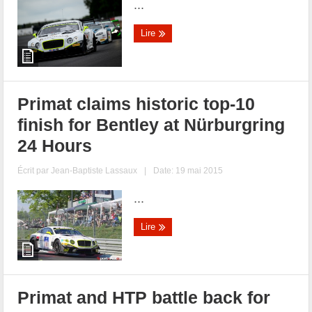
...
Lire
Primat claims historic top-10
finish for Bentley at Nürburgring
24 Hours
Écrit par
Jean-Baptiste Lassaux
|
Date: 19 mai 2015
...
Lire
Primat and HTP battle back for