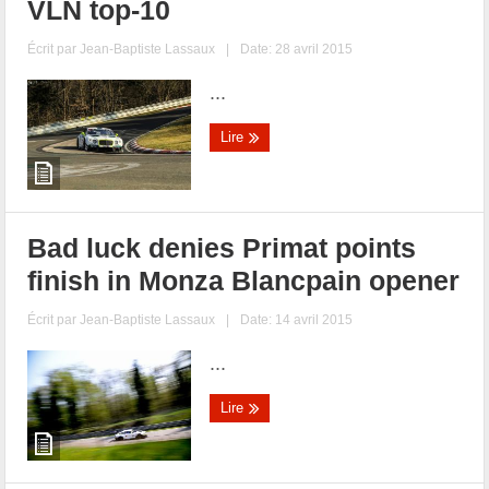
VLN top-10
Écrit par
Jean-Baptiste Lassaux
|
Date: 28 avril 2015
...
Lire
Bad luck denies Primat points
finish in Monza Blancpain opener
Écrit par
Jean-Baptiste Lassaux
|
Date: 14 avril 2015
...
Lire