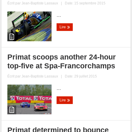
Écrit par
Jean-Baptiste Lassaux
|
Date: 15 septembre 2015
...
Lire
Primat scoops another 24-hour
top-five at Spa-Francorchamps
Écrit par
Jean-Baptiste Lassaux
|
Date: 29 juillet 2015
...
Lire
Primat determined to bounce