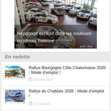
Reportage exclusif dans les coulisses
Décou
du Musée Porsche
12Cil
En vedette
Rallye Bourgogne Côte Chalonnaise 2026
: Mode d’emploi !
02 juillet 2026
Rallye du Chablais 2026 : Mode d’emploi
!
22 mai 2026