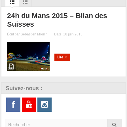
24h du Mans 2015 – Bilan des
Suisses
Écrit par
Sébastien Moulin
|
Date: 18 juin 2015
...
Lire
Suivez-nous :