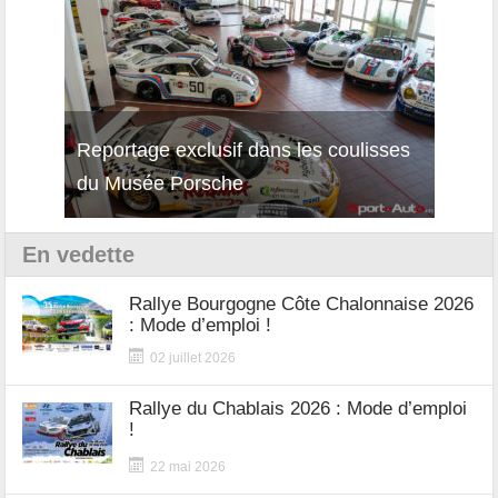
Reportage exclusif dans les coulisses
Décou
du Musée Porsche
12Cil
En vedette
Rallye Bourgogne Côte Chalonnaise 2026
: Mode d’emploi !
02 juillet 2026
Rallye du Chablais 2026 : Mode d’emploi
!
22 mai 2026