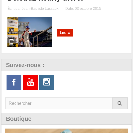
Écrit par
Jean-Baptiste Lassaux
|
Date: 03 octobre 2015
...
Lire
Suivez-nous :
Boutique