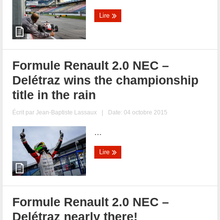
Lire
Formule Renault 2.0 NEC –
Delétraz wins the championship
title in the rain
Écrit par
Jean-Baptiste Lassaux
|
Date: 04 octobre 2015
...
Lire
Formule Renault 2.0 NEC –
Delétraz nearly there!