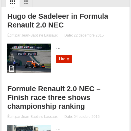
Hugo de Sadeleer in Formula
Renault 2.0 NEC
Écrit par
Jean-Baptiste Lassaux
|
Date: 22 décembre 2015
...
Lire
Formule Renault 2.0 NEC –
Finish race three shows
championship ranking
Écrit par
Jean-Baptiste Lassaux
|
Date: 04 octobre 2015
...