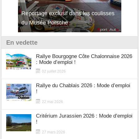
Reportage exclusif dans les coulisses
Décou
du Musée Porsche
12Cil
En vedette
Rallye Bourgogne Côte Chalonnaise 2026
: Mode d’emploi !
02 juillet 2026
Rallye du Chablais 2026 : Mode d’emploi
!
22 mai 2026
Critérium Jurassien 2026 : Mode d’emploi
!
27 mars 2026