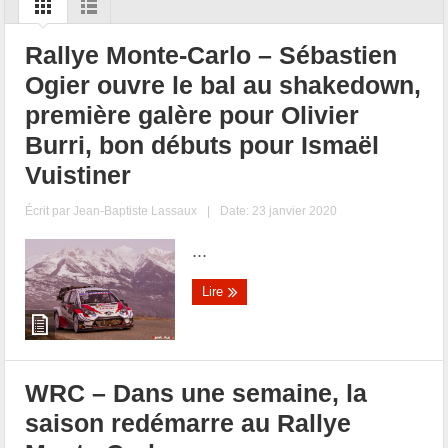
Rallye Monte-Carlo – Sébastien
Ogier ouvre le bal au shakedown,
première galère pour Olivier
Burri, bon débuts pour Ismaël
Vuistiner
Écrit par
Jean-Baptiste Lassaux
|
Date: 23 janvier 2020
...
Lire
WRC – Dans une semaine, la
saison redémarre au Rallye