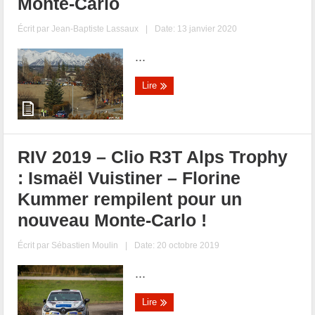
Monte-Carlo
Écrit par
Jean-Baptiste Lassaux
|
Date: 13 janvier 2020
...
Lire
RIV 2019 – Clio R3T Alps Trophy
: Ismaël Vuistiner – Florine
Kummer rempilent pour un
nouveau Monte-Carlo !
Écrit par
Sébastien Moulin
|
Date: 20 octobre 2019
...
Lire