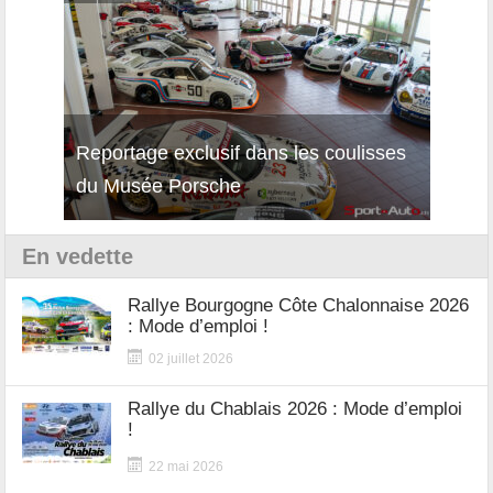
Reportage exclusif dans les coulisses
Décou
du Musée Porsche
12Cil
En vedette
Rallye Bourgogne Côte Chalonnaise 2026
: Mode d’emploi !
02 juillet 2026
Rallye du Chablais 2026 : Mode d’emploi
!
22 mai 2026