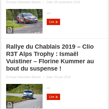
Écrit par
Sébastien Moulin
|
Date: 09 septembre 2019
...
Lire
Rallye du Chablais 2019 – Clio
R3T Alps Trophy : Ismaël
Vuistiner – Florine Kummer au
bout du suspense !
Écrit par
Sébastien Moulin
|
Date: 03 juin 2019
...
Lire