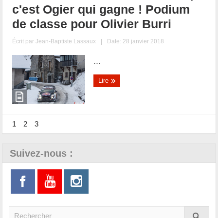
c'est Ogier qui gagne ! Podium
de classe pour Olivier Burri
Écrit par
Jean-Baptiste Lassaux
|
Date: 28 janvier 2018
...
Lire
1
2
3
Suivez-nous :