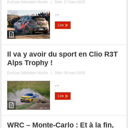
Écrit par
Sébastien Moulin
|
Date: 17 mars 2019
...
Lire
Il va y avoir du sport en Clio R3T
Alps Trophy !
Écrit par
Sébastien Moulin
|
Date: 09 mars 2019
...
Lire
WRC – Monte-Carlo : Et à la fin,