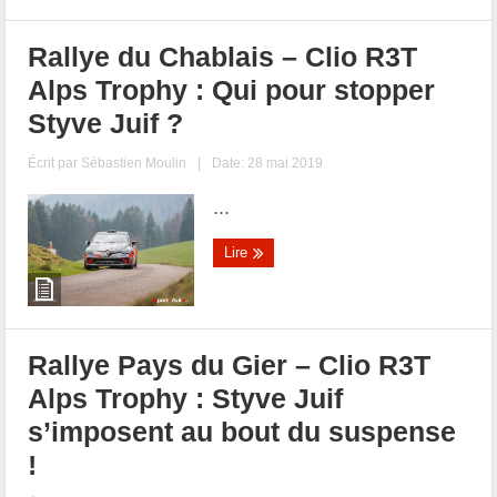
Rallye du Chablais – Clio R3T
Alps Trophy : Qui pour stopper
Styve Juif ?
Écrit par
Sébastien Moulin
|
Date: 28 mai 2019
...
Lire
Rallye Pays du Gier – Clio R3T
Alps Trophy : Styve Juif
s’imposent au bout du suspense
!