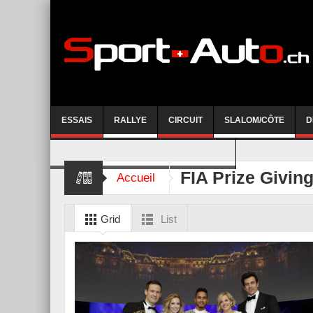
ESSAIS
RALLYE
CIRCUIT
SLALOM/CÔTE
D
COURSE DE CÔTE AYENT-ANZERE 2026
FIA Prize Givin
Accueil
Grid
List