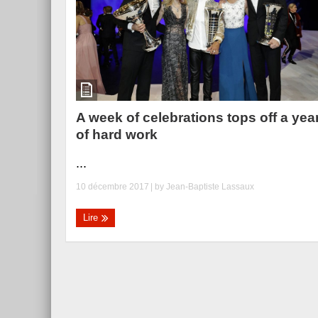
A week of celebrations tops off a yea
of hard work
...
10 décembre 2017
| by
Jean-Baptiste Lassaux
Lire