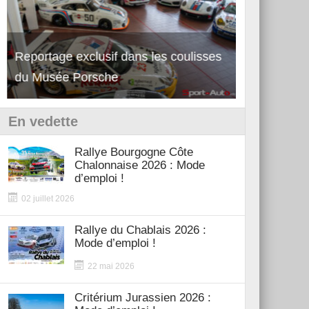
Reportage exclusif dans les coulisses
Découverte 
du Musée Porsche
12Cilindri 
En vedette
Rallye Bourgogne Côte
Chalonnaise 2026 : Mode
d’emploi !
02 juillet 2026
Rallye du Chablais 2026 :
Mode d’emploi !
22 mai 2026
Critérium Jurassien 2026 :