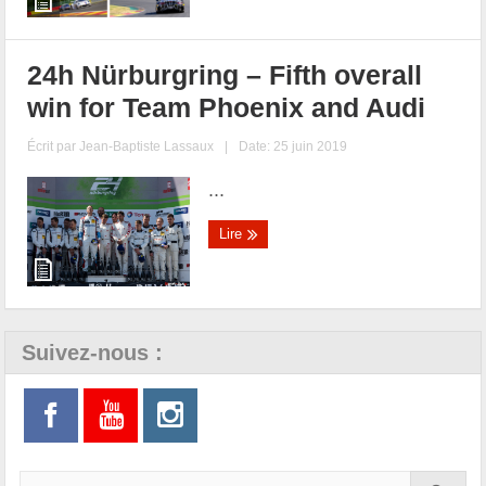
24h Nürburgring – Fifth overall
win for Team Phoenix and Audi
Écrit par
Jean-Baptiste Lassaux
|
Date: 25 juin 2019
...
Lire
Suivez-nous :