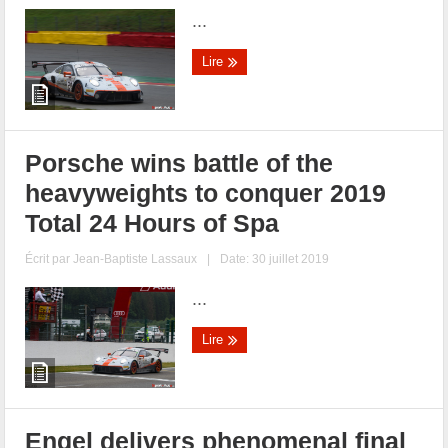
...
Lire
Porsche wins battle of the
heavyweights to conquer 2019
Total 24 Hours of Spa
Écrit par
Jean-Baptiste Lassaux
|
Date: 30 juillet 2019
...
Lire
Engel delivers phenomenal final