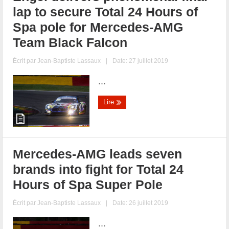
lap to secure Total 24 Hours of
Spa pole for Mercedes-AMG
Team Black Falcon
Écrit par
Jean-Baptiste Lassaux
|
Date: 27 juillet 2019
...
Lire
Mercedes-AMG leads seven
brands into fight for Total 24
Hours of Spa Super Pole
Écrit par
Jean-Baptiste Lassaux
|
Date: 26 juillet 2019
...