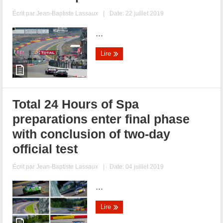
Écrit par
Jean-Baptiste Lassaux
|
Date: 22 juillet 2019
...
Lire
Total 24 Hours of Spa
preparations enter final phase
with conclusion of two-day
official test
Écrit par
Jean-Baptiste Lassaux
|
Date: 04 juillet 2019
...
Lire