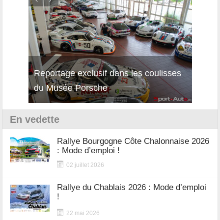
Reportage exclusif dans les coulisses
Décou
du Musée Porsche
12Cil
En vedette
Rallye Bourgogne Côte Chalonnaise 2026
: Mode d’emploi !
02 juillet 2026
Rallye du Chablais 2026 : Mode d’emploi
!
22 mai 2026