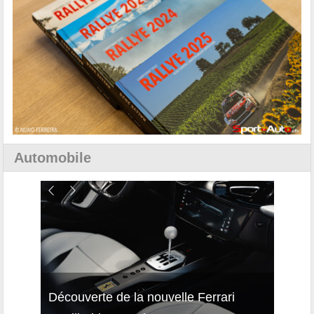
Automobile
isses
Découverte de la nouvelle Ferrari
Essai