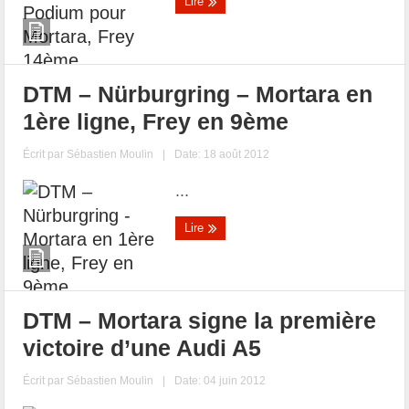
Lire
DTM – Nürburgring – Mortara en
1ère ligne, Frey en 9ème
Écrit par
Sébastien Moulin
|
Date: 18 août 2012
...
Lire
DTM – Mortara signe la première
victoire d’une Audi A5
Écrit par
Sébastien Moulin
|
Date: 04 juin 2012