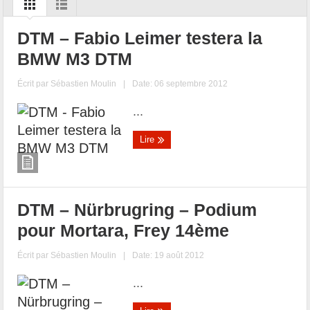
DTM – Fabio Leimer testera la
BMW M3 DTM
Écrit par
Sébastien Moulin
|
Date: 06 septembre 2012
...
Lire
DTM – Nürbrugring – Podium
pour Mortara, Frey 14ème
Écrit par
Sébastien Moulin
|
Date: 19 août 2012
...