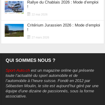
Rallye du Chablais 2026 : Mode d’emploi
!
22 mai 2026
Critérium Jurassien 2026 : Mode d’emploi
!
27 mars 2026
QUI SOMMES NOUS ?
Sport-Auto.ch
est un magazine online qui présente
toute l’actualité du sport automobile et de
l’automobile à l’heure suisse. Fondé en 2012 par
Sébastien Moulin, le site est aujourd’hui géré par une
équipe d’une dizaine de passionnés, sous la forme
associative.