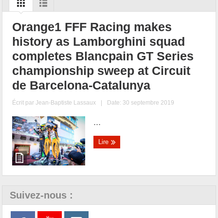
Orange1 FFF Racing makes
history as Lamborghini squad
completes Blancpain GT Series
championship sweep at Circuit
de Barcelona-Catalunya
Écrit par
Jean-Baptiste Lassaux
|
Date: 30 septembre 2019
...
Lire
Suivez-nous :