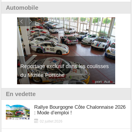
Automobile
Reportage exclusif dans les coulisses
Décou
du Musée Porsche
12Cil
En vedette
Rallye Bourgogne Côte Chalonnaise 2026
: Mode d’emploi !
02 juillet 2026