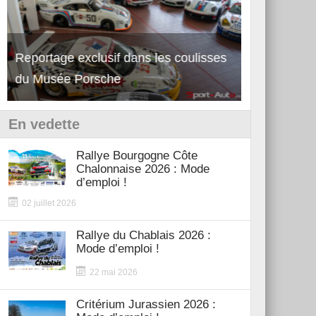
Reportage exclusif dans les coulisses
Découverte de la nouvelle Ferrari
Essai – Po
du Musée Porsche
12Cilindri Manuale
Shift
En vedette
Rallye Bourgogne Côte
Chalonnaise 2026 : Mode
d’emploi !
02 juillet 2026
Rallye du Chablais 2026 :
Mode d’emploi !
22 mai 2026
Critérium Jurassien 2026 :