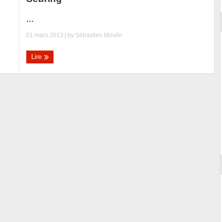
...
01 mars 2013
| by
Sébastien Moulin
Lire