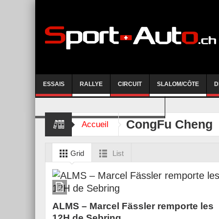
ESSAIS
RALLYE
CIRCUIT
SLALOM/CÔTE
D
COURSE DE CÔTE AYENT-ANZERE 2026
CongFu Cheng
Accueil
Grid
List
ALMS – Marcel Fässler remporte les
12H de Sebring