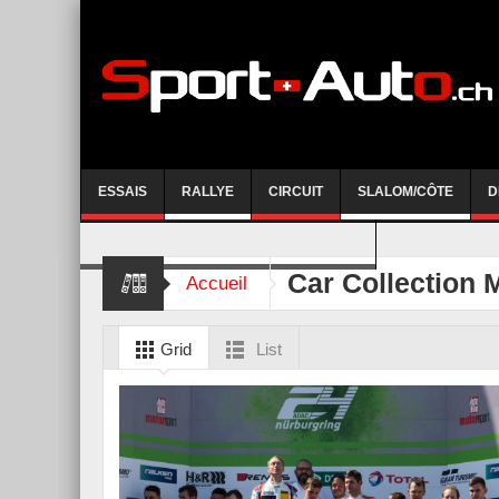
ESSAIS
RALLYE
CIRCUIT
SLALOM/CÔTE
D
COURSE DE CÔTE AYENT-ANZERE 2026
Car Collection 
Accueil
Grid
List