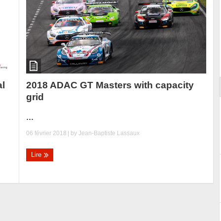
Essai – Morgan Supersport
2018 ADAC GT Masters with capacity
al
grid
...
06 février 2018
| by
Jean-Baptiste Lassaux
Lire