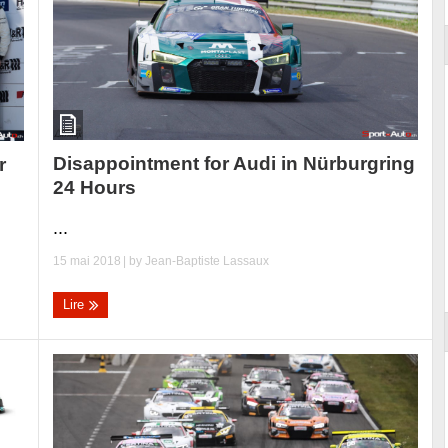
Disappointment for Audi in Nürburgring
r
24 Hours
...
15 mai 2018
| by
Jean-Baptiste Lassaux
Lire