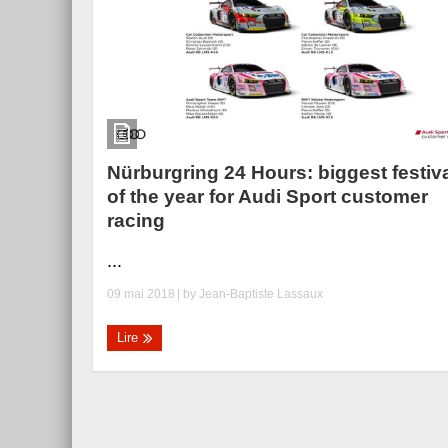
Nürburgring 24 Hours: biggest festiv
of the year for Audi Sport customer
racing
...
09 mai 2018
| by
Jean-Baptiste Lassaux
Lire