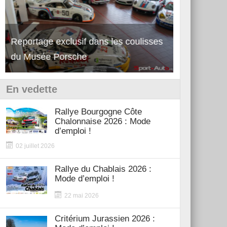
Reportage exclusif dans les coulisses
Découverte 
du Musée Porsche
12Cilindri 
En vedette
Rallye Bourgogne Côte
Chalonnaise 2026 : Mode
d’emploi !
02 juillet 2026
Rallye du Chablais 2026 :
Mode d’emploi !
22 mai 2026
Critérium Jurassien 2026 :