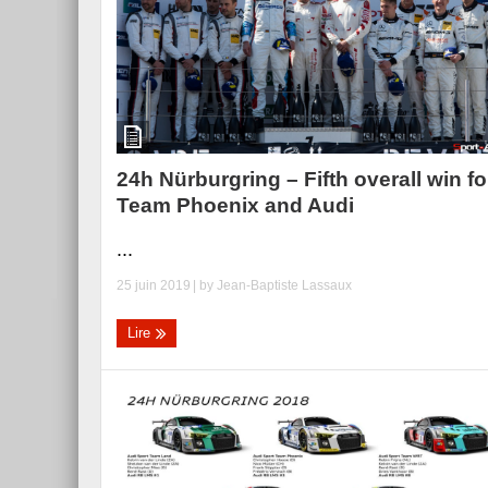
24h Nürburgring – Fifth overall win fo
Team Phoenix and Audi
...
25 juin 2019
| by
Jean-Baptiste Lassaux
Lire