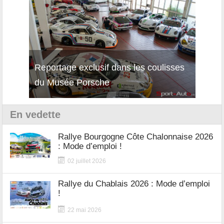
Reportage exclusif dans les coulisses
Décou
du Musée Porsche
12Cil
En vedette
Rallye Bourgogne Côte Chalonnaise 2026
: Mode d’emploi !
02 juillet 2026
Rallye du Chablais 2026 : Mode d’emploi
!
22 mai 2026