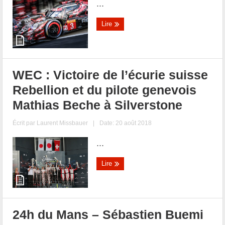
...
Lire
WEC : Victoire de l’écurie suisse
Rebellion et du pilote genevois
Mathias Beche à Silverstone
Écrit par
Laurent Missbauer
|
Date: 20 août 2018
...
Lire
24h du Mans – Sébastien Buemi