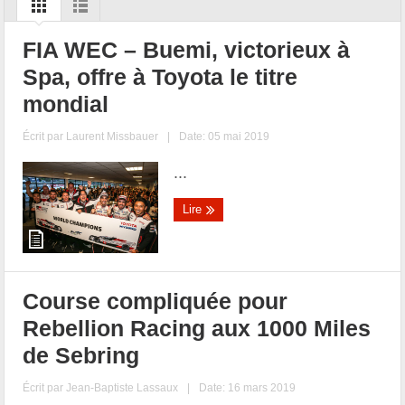
FIA WEC – Buemi, victorieux à
Spa, offre à Toyota le titre
mondial
Écrit par
Laurent Missbauer
|
Date: 05 mai 2019
...
Lire
Course compliquée pour
Rebellion Racing aux 1000 Miles
de Sebring
Écrit par
Jean-Baptiste Lassaux
|
Date: 16 mars 2019