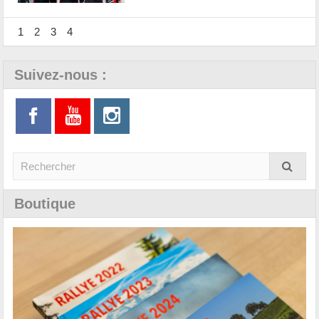
1
2
3
4
Suivez-nous :
Boutique