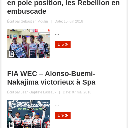
en pole position, les Rebellion en
embuscade
Écrit par
Sébastien Moulin
|
Date: 15 juin 2018
...
Lire
FIA WEC – Alonso-Buemi-
Nakajima victorieux à Spa
Écrit par
Jean-Baptiste Lassaux
|
Date: 07 mai 2018
...
Lire