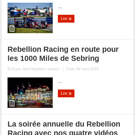
...
Lire
Rebellion Racing en route pour
les 1000 Miles de Sebring
Écrit par
Jean-Baptiste Lassaux
|
Date: 08 mars 2019
...
Lire
La soirée annuelle du Rebellion
Racing avec nos quatre vidéos