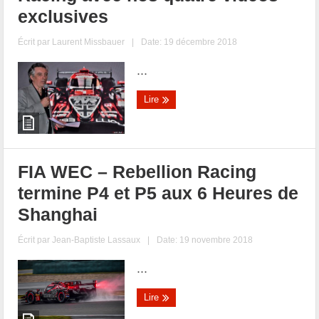
exclusives
Écrit par
Laurent Missbauer
|
Date: 19 décembre 2018
...
Lire
FIA WEC – Rebellion Racing
termine P4 et P5 aux 6 Heures de
Shanghai
Écrit par
Jean-Baptiste Lassaux
|
Date: 19 novembre 2018
...
Lire