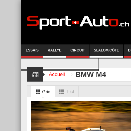
ESSAIS
RALLYE
CIRCUIT
SLALOM/CÔTE
D
COURSE DE CÔTE AYENT-ANZERE 2026
BMW M4
Accueil
Grid
List