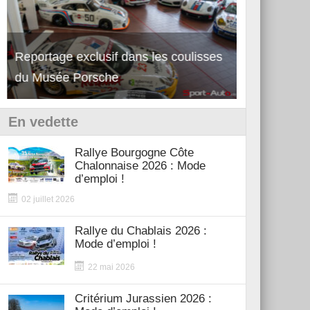
Reportage exclusif dans les coulisses
Découverte 
du Musée Porsche
12Cilindri 
En vedette
Rallye Bourgogne Côte
Chalonnaise 2026 : Mode
d’emploi !
02 juillet 2026
Rallye du Chablais 2026 :
Mode d’emploi !
22 mai 2026
Critérium Jurassien 2026 :