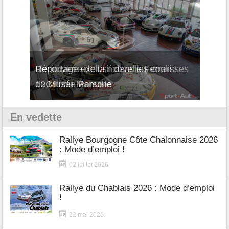
Reportage exclusif dans les coulisses
Découverte de la nouvelle Ferrari
Essai
du Musée Porsche
12Cilindri Manuale
Shift
En vedette
Rallye Bourgogne Côte Chalonnaise 2026
: Mode d’emploi !
02 juillet 2026
Rallye du Chablais 2026 : Mode d’emploi
!
22 mai 2026