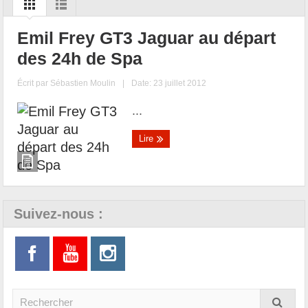
Emil Frey GT3 Jaguar au départ
des 24h de Spa
Écrit par
Sébastien Moulin
|
Date: 23 juillet 2012
...
Lire
Suivez-nous :