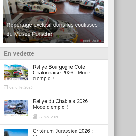
Reportage exclusif dans les coulisses
Découverte 
du Musée Porsche
12Cilindri 
En vedette
Rallye Bourgogne Côte
Chalonnaise 2026 : Mode
d’emploi !
02 juillet 2026
Rallye du Chablais 2026 :
Mode d’emploi !
22 mai 2026
Critérium Jurassien 2026 :