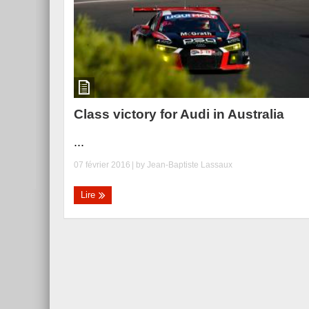
Class victory for Audi in Australia
...
07 février 2016
| by
Jean-Baptiste Lassaux
Lire