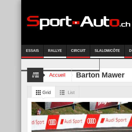
ESSAIS
RALLYE
CIRCUIT
SLALOM/CÔTE
D
COURSE DE CÔTE AYENT-ANZERE 2026
Barton Mawer
Accueil
Grid
List