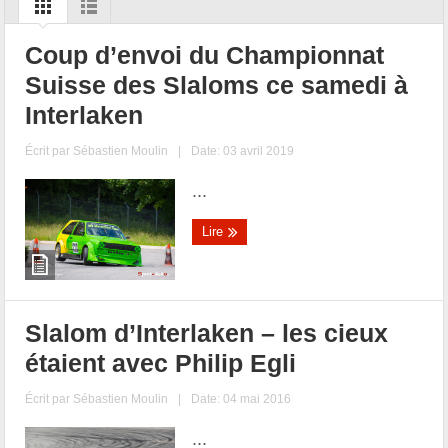
Coup d’envoi du Championnat
Suisse des Slaloms ce samedi à
Interlaken
Écrit par
Sébastien Moulin
|
Date: 03 avril 2019
...
Lire
Slalom d’Interlaken – les cieux
étaient avec Philip Egli
Écrit par
Sébastien Moulin
|
Date: 04 mai 2016
...