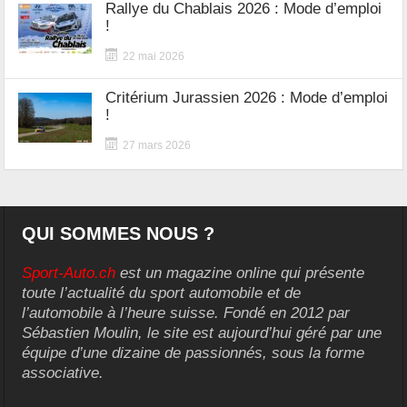
Rallye du Chablais 2026 : Mode d’emploi
!
22 mai 2026
Critérium Jurassien 2026 : Mode d’emploi
!
27 mars 2026
QUI SOMMES NOUS ?
Sport-Auto.ch
est un magazine online qui présente
toute l’actualité du sport automobile et de
l’automobile à l’heure suisse. Fondé en 2012 par
Sébastien Moulin, le site est aujourd’hui géré par une
équipe d’une dizaine de passionnés, sous la forme
associative.