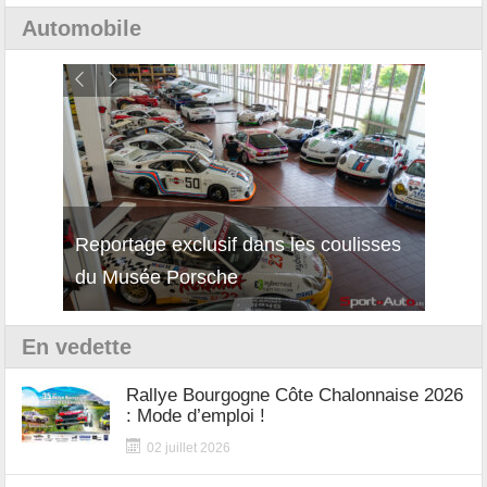
Automobile
Reportage exclusif dans les coulisses
Décou
du Musée Porsche
12Cil
En vedette
Rallye Bourgogne Côte Chalonnaise 2026
: Mode d’emploi !
02 juillet 2026