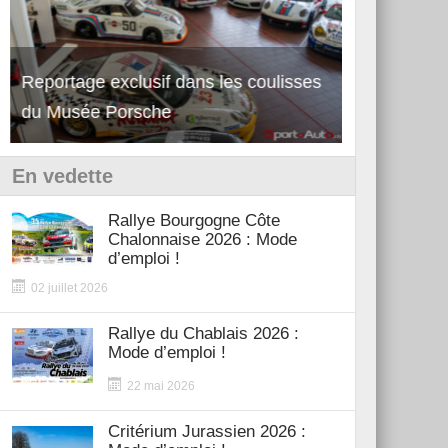
Reportage exclusif dans les coulisses
Découverte 
du Musée Porsche
12Cilindri 
En vedette
Rallye Bourgogne Côte
Chalonnaise 2026 : Mode
d’emploi !
02 juillet 2026
Rallye du Chablais 2026 :
Mode d’emploi !
22 mai 2026
Critérium Jurassien 2026 :