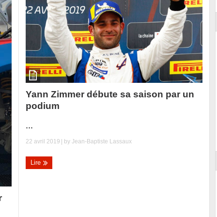
Yann Zimmer débute sa saison par un
podium
...
22 avril 2019
| by
Jean-Baptiste Lassaux
Lire
r