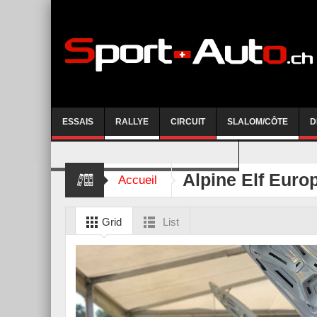
ESSAIS
RALLYE
CIRCUIT
SLALOM/CÔTE
D
COURSE DE CÔTE AYENT-ANZERE 2026
Alpine Elf Euro
Accueil
Grid
List