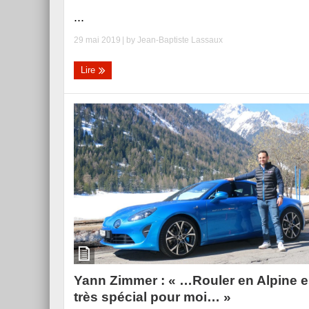
...
29 mai 2019
| by
Jean-Baptiste Lassaux
Lire
Yann Zimmer : « …Rouler en Alpine e
très spécial pour moi… »