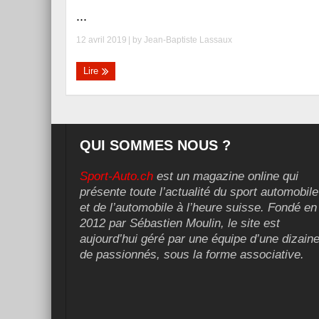
...
12 avril 2019
| by
Jean-Baptiste Lassaux
Lire
QUI SOMMES NOUS ?
Sport-Auto.ch
est un magazine online qui
présente toute l’actualité du sport automobile
et de l’automobile à l’heure suisse. Fondé en
2012 par Sébastien Moulin, le site est
aujourd’hui géré par une équipe d’une dizain
de passionnés, sous la forme associative.