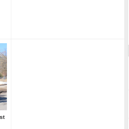
Essai – Morgan Supersport
st