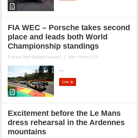
FIA WEC – Porsche takes second
place and leads both World
Championship standings
Écrit par
Jean-Baptiste Lassaux
|
Date: 08 mai 2016
...
Lire
Excitement before the Le Mans
dress rehearsal in the Ardennes
mountains