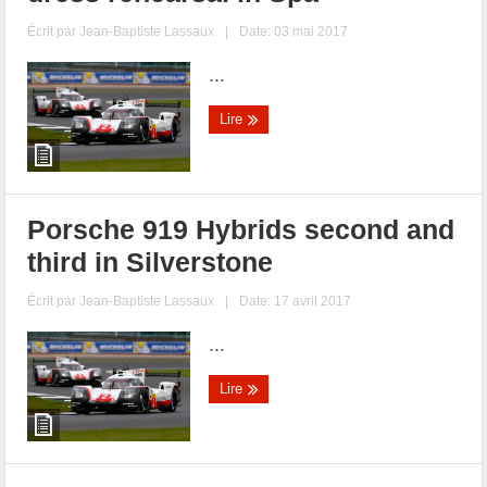
Écrit par
Jean-Baptiste Lassaux
|
Date: 03 mai 2017
...
Lire
Porsche 919 Hybrids second and
third in Silverstone
Écrit par
Jean-Baptiste Lassaux
|
Date: 17 avril 2017
...
Lire