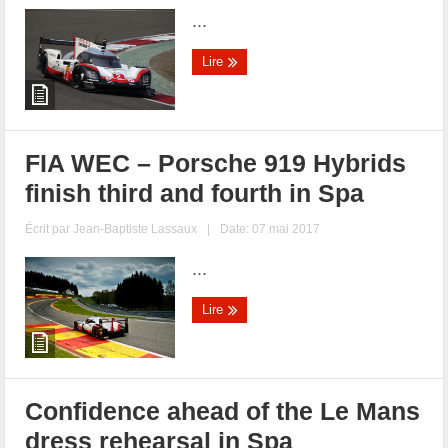
...
Lire
FIA WEC – Porsche 919 Hybrids
finish third and fourth in Spa
Écrit par
Jean-Baptiste Lassaux
|
Date: 07 mai 2017
...
Lire
Confidence ahead of the Le Mans
dress rehearsal in Spa