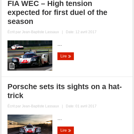
FIA WEC – High tension
expected for first duel of the
season
Écrit par
Jean-Baptiste Lassaux
|
Date: 12 avril 2017
...
Lire
Porsche sets its sights on a hat-
trick
Écrit par
Jean-Baptiste Lassaux
|
Date: 01 avril 2017
...
Lire