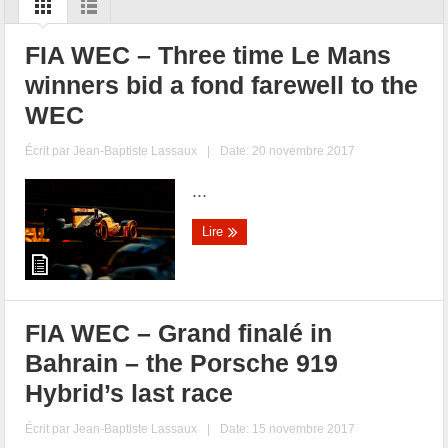
FIA WEC – Three time Le Mans
winners bid a fond farewell to the
WEC
Écrit par
Jean-Baptiste Lassaux
|
Date: 20 novembre 2017
...
Lire
FIA WEC – Grand finalé in
Bahrain – the Porsche 919
Hybrid’s last race
Écrit par
Jean-Baptiste Lassaux
|
Date: 15 novembre 2017