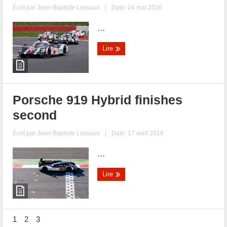
Écrit par
Jean-Baptiste Lassaux
|
Date: 04 mai 2016
...
Lire
Porsche 919 Hybrid finishes
second
Écrit par
Jean-Baptiste Lassaux
|
Date: 17 avril 2016
...
Lire
1
2
3