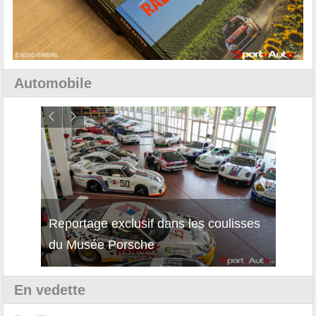
Automobile
Reportage exclusif dans les coulisses
Décou
du Musée Porsche
12Cil
En vedette