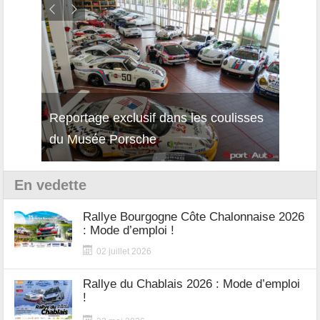
Reportage exclusif dans les coulisses
Décou
du Musée Porsche
12Cil
En vedette
Rallye Bourgogne Côte Chalonnaise 2026
: Mode d’emploi !
02 juillet 2026
Rallye du Chablais 2026 : Mode d’emploi
!