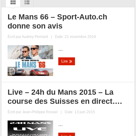
Le Mans 66 – Sport-Auto.ch
donne son avis
Écrit par
Audrey Perriard
|
Date: 21 novembre 2019
...
Lire
Live – 24h du Mans 2015 – La
course des Suisses en direct….
Écrit par
Jean-Philippe Rossel
|
Date: 13 juin 2015
...