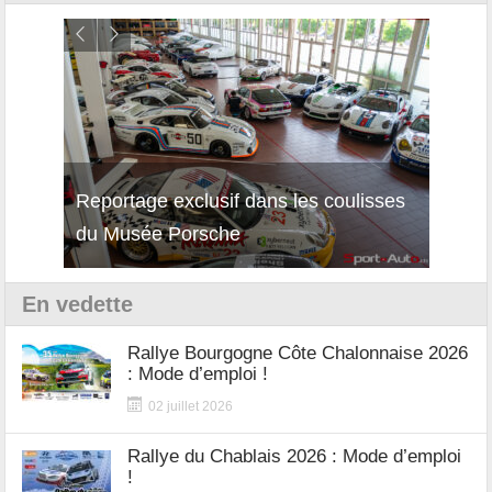
Reportage exclusif dans les coulisses
Découverte de la nouvelle Ferrari
Essai
du Musée Porsche
12Cilindri Manuale
Shift
En vedette
Rallye Bourgogne Côte Chalonnaise 2026
: Mode d’emploi !
02 juillet 2026
Rallye du Chablais 2026 : Mode d’emploi
!