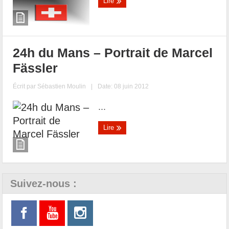
Lire
24h du Mans – Portrait de Marcel
Fässler
Écrit par
Sébastien Moulin
|
Date: 08 juin 2012
...
Lire
Suivez-nous :