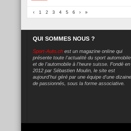
‹
1
2
3
4
5
6
›
»
QUI SOMMES NOUS ?
Sport-Auto.ch
est un magazine online qui
présente toute l’actualité du sport automobile
et de l’automobile à l’heure suisse. Fondé en
2012 par Sébastien Moulin, le site est
aujourd’hui géré par une équipe d’une dizain
de passionnés, sous la forme associative.