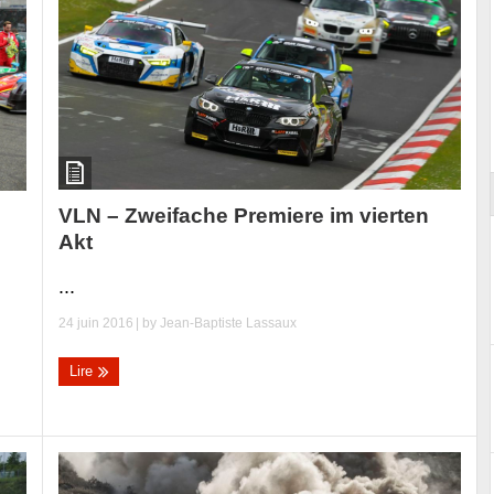
ort
VLN – Zweifache Premiere im vierten
Akt
...
24 juin 2016
| by
Jean-Baptiste Lassaux
Lire