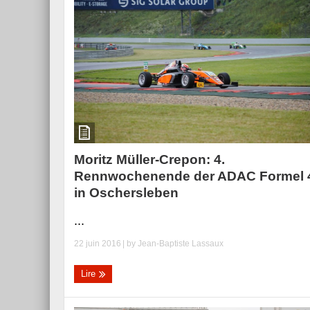
Moritz Müller-Crepon: 4.
Rennwochenende der ADAC Formel 
in Oschersleben
...
22 juin 2016
| by
Jean-Baptiste Lassaux
Lire