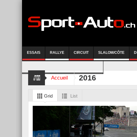
ESSAIS
RALLYE
CIRCUIT
SLALOM/CÔTE
D
COURSE DE CÔTE AYENT-ANZERE 2026
2016
Accueil
Grid
List