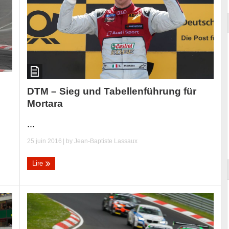
DTM – Sieg und Tabellenführung für
Mortara
...
25 juin 2016
| by
Jean-Baptiste Lassaux
Lire