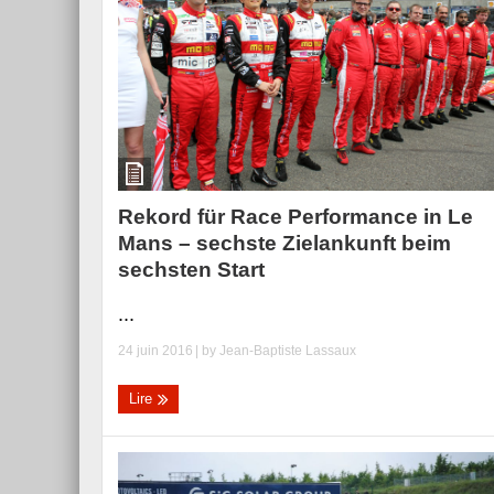
Essai – Morgan Supersp
Rekord für Race Performance in Le
Mans – sechste Zielankunft beim
sechsten Start
...
24 juin 2016
| by
Jean-Baptiste Lassaux
Lire