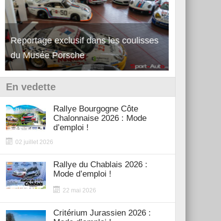
Reportage exclusif dans les coulisses
Découverte de la nouvelle Ferrari
Essai – Po
du Musée Porsche
12Cilindri Manuale
Shift
En vedette
Rallye Bourgogne Côte
Chalonnaise 2026 : Mode
d’emploi !
02 juillet 2026
Rallye du Chablais 2026 :
Mode d’emploi !
22 mai 2026
Critérium Jurassien 2026 :