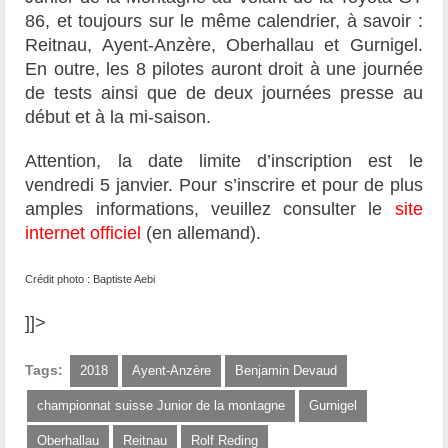
86, et toujours sur le même calendrier, à savoir :
Reitnau, Ayent-Anzère, Oberhallau et Gurnigel.
En outre, les 8 pilotes auront droit à une journée
de tests ainsi que de deux journées presse au
début et à la mi-saison.
Attention, la date limite d’inscription est le
vendredi 5 janvier. Pour s’inscrire et pour de plus
amples informations, veuillez consulter le
site
internet officiel
(en allemand).
Crédit photo : Baptiste Aebi
]]>
Tags:
2018
Ayent-Anzère
Benjamin Devaud
championnat suisse Junior de la montagne
Gurnigel
Oberhallau
Reitnau
Rolf Reding