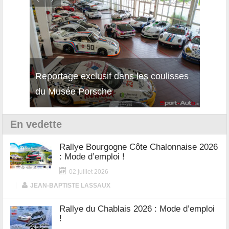
Reportage exclusif dans les coulisses
Décou
du Musée Porsche
12Cil
En vedette
Rallye Bourgogne Côte Chalonnaise 2026
: Mode d’emploi !
02 juillet 2026
|
JEAN-BAPTISTE LASSAUX
Rallye du Chablais 2026 : Mode d’emploi
!