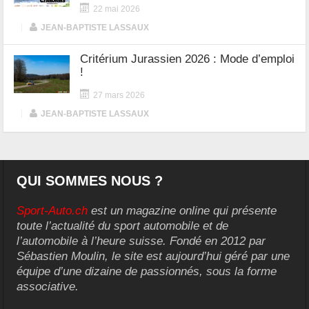
22 mai 2026
|
JEAN-BAPTISTE LASSAUX
Critérium Jurassien 2026 : Mode d’emploi
!
27 mars 2026
|
JEAN-BAPTISTE LASSAUX
QUI SOMMES NOUS ?
Sport-Auto.ch
est un magazine online qui présente
toute l’actualité du sport automobile et de
l’automobile à l’heure suisse. Fondé en 2012 par
Sébastien Moulin, le site est aujourd’hui géré par une
équipe d’une dizaine de passionnés, sous la forme
associative.