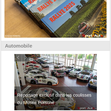
Automobile
Reportage exclusif dans les coulisses
Décou
du Musée Porsche
12Cil