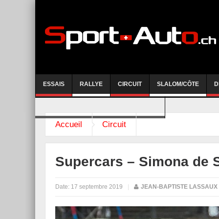
ESSAIS
RALLYE
CIRCUIT
SLALOM/CÔTE
D
COURSE DE CÔTE AYENT-ANZERE 2026
Accueil
Circuit
Supercars – Simona de S
Date:
17 septembre 2019
|
JEAN-BAPTISTE LASSAUX