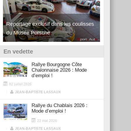
Reportage exclusif dans les coulisses
Découverte 
du Musée Porsche
12Cilindri 
En vedette
Rallye Bourgogne Côte
Chalonnaise 2026 : Mode
d’emploi !
02 juillet 2026
|
JEAN-BAPTISTE LASSAUX
Rallye du Chablais 2026 :
Mode d’emploi !
22 mai 2026
|
JEAN-BAPTISTE LASSAUX