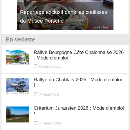
isses
Découverte de la nouvelle Ferrari
Essai
12Cilindri Manuale
Shift
En vedette
Rallye Bourgogne Côte Chalonnaise 2026
: Mode d’emploi !
02 juillet 2026
Rallye du Chablais 2026 : Mode d’emploi
!
22 mai 2026
Critérium Jurassien 2026 : Mode d’emploi
!
27 mars 2026