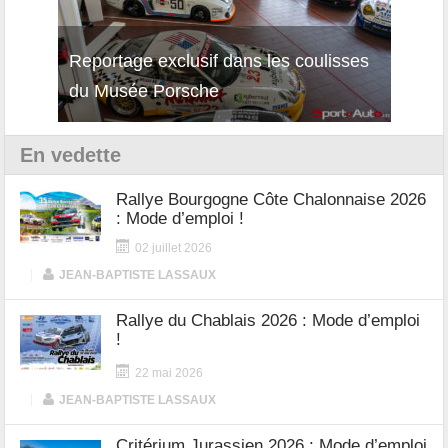
isses
Découverte de la nouvelle Ferrari
Essai
12Cilindri Manuale
Shift
En vedette
Rallye Bourgogne Côte Chalonnaise 2026
: Mode d’emploi !
02 juillet 2026
|
JEAN-BAPTISTE LASSAUX
Rallye du Chablais 2026 : Mode d’emploi
!
22 mai 2026
|
JEAN-BAPTISTE LASSAUX
Critérium Jurassien 2026 : Mode d’emploi