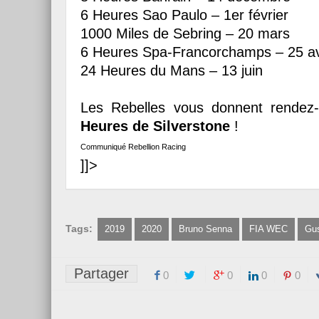
6 Heures Sao Paulo – 1er février
1000 Miles de Sebring – 20 mars
6 Heures Spa-Francorchamps – 25 av
24 Heures du Mans – 13 juin
Les Rebelles vous donnent rendez
Heures de Silverstone
!
Communiqué Rebellion Racing
]]>
Tags:
2019
2020
Bruno Senna
FIA WEC
Gu
Partager
0
0
0
0