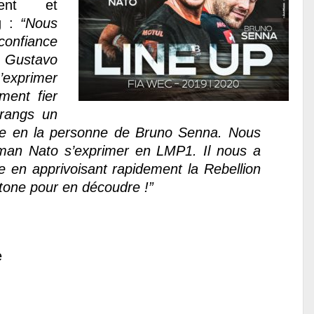
dent et
g :
“Nous
confiance
 Gustavo
s’exprimer
ment fier
 rangs un
nce en la personne de Bruno Senna. Nous
man Nato s’exprimer en LMP1. Il nous a
e en apprivoisant rapidement la Rebellion
stone pour en découdre !”
e