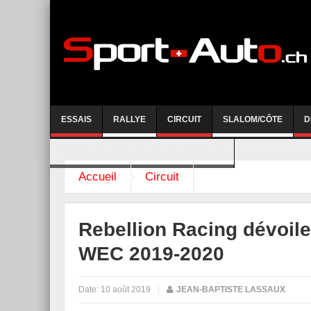
ESSAIS
RALLYE
CIRCUIT
SLALOM/CÔTE
D
COURSE DE CÔTE AYENT-ANZERE 2026
Accueil
Circuit
Rebellion Racing dévoile
WEC 2019-2020
Date:
10 août 2019
|
JEAN-BAPTISTE LASSAUX