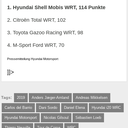
1. Hyundai Shell Mobis WRT, 114 Punkte
2. Citroën Total WRT, 102
3. Toyota Gazoo Racing WRT, 98
4. M-Sport Ford WRT, 70
Pressemitteilung Hyundai Motorsport
]]>
Tags:
2019
Anders Jæger-Amland
Andreas Mikkelsen
Carlos del Barrio
Dani Sordo
Daniel Elena
Hyundai i20 WRC
Hyundai Motorsport
Nicolas Gilsoul
Sébastien Loeb
Thierry Neuville
Tour de Corse
WRC