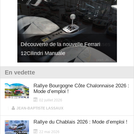
isses
Découverte de la nouvelle Ferrari
Essai
12Cilindri Manuale
Shift
En vedette
Rallye Bourgogne Côte Chalonnaise 2026 :
Mode d’emploi !
02 juillet 2026
|
JEAN-BAPTISTE LASSAUX
Rallye du Chablais 2026 : Mode d’emploi !
22 mai 2026