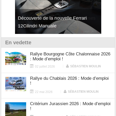
isses
Découverte de la nouvelle Ferrari
Essai
12Cilindri Manuale
Shift
En vedette
Rallye Bourgogne Côte Chalonnaise 2026
: Mode d’emploi !
|
SÉBASTIEN MOULIN
02 juillet 2026
Rallye du Chablais 2026 : Mode d’emploi
!
|
SÉBASTIEN MOULIN
22 mai 2026
Critérium Jurassien 2026 : Mode d’emploi
!